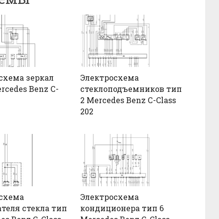
схема зеркал
Электросхема
rcedes Benz С-
стеклоподъемников тип
2
2 Mercedes Benz С-Class
202
схема
Электросхема
ателя стекла тип
кондиционера тип 6