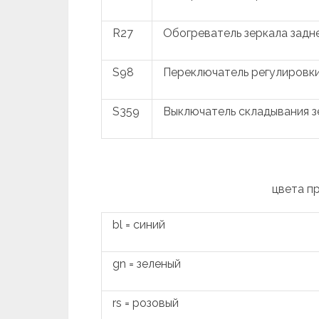
R27
Обогреватель зеркала задн
S98
Переключатель регулировки
S359
Выключатель складывания з
цвета п
bl = синий
gn = зеленый
rs = розовый