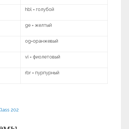
hbl = голубой
ge = желтый
og=оранжевый
vi = фиолетовый
rbr = пурпурный
lass 202
хемы