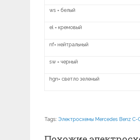
ws = белый
el = кремовый
nf= нейтральный
sw = черный
hgn= светло зеленый
Tags:
Электросхемы Mercedes Benz С-C
Похожие электрос