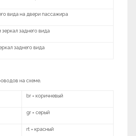
его вида на двери пассажира
 зеркал заднего вида
еркал заднего вида
роводов на схеме.
br = коричневый
gr = серый
rt = красный