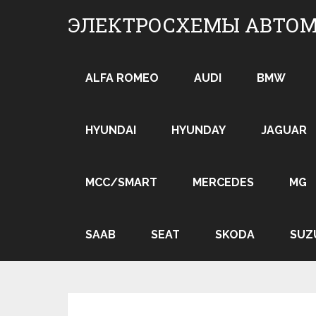
Skip
ЭЛЕКТРОСХЕМЫ АВТО
to
content
ALFA ROMEO
AUDI
BMW
HYUNDAI
HYUNDAY
JAGUAR
MCC/SMART
MERCEDES
MG
SAAB
SEAT
SKODA
SUZ