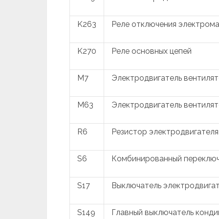
K263
Реле отключения электром
K270
Реле основных цепей
M7
Электродвигатель вентиля
M63
Электродвигатель вентиля
R6
Резистор электродвигателя
S6
Комбинированный переклю
S17
Выключатель электродвига
S149
Главный выключатель конд