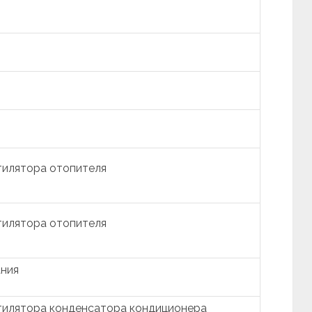
тилятора отопителя
тилятора отопителя
ания
тилятора конденсатора кондиционера