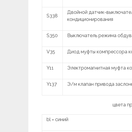
Двойной датчик-выключател
S338
кондиционирования
S350
Выключатель режима обдув
V35
Диод муфты компрессора к
Y11
Электромагнитная муфта к
Y137
Э/м клапан привода заслон
цвета п
bl = синий