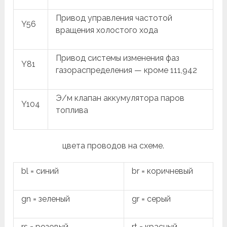
Привод управления частотой
Y56
вращения холостого хода
Привод системы изменения фаз
Y81
газораспределения — кроме 111,942
Э/м клапан аккумулятора паров
Y104
топлива
цвета проводов на схеме.
bl = синий
br = коричневый
gn = зеленый
gr = серый
rs = розовый
rt = красный