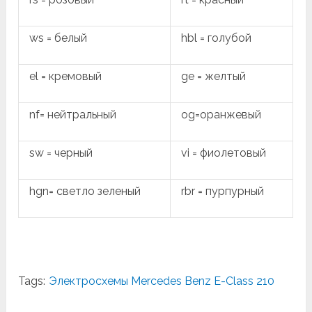
ws = белый
hbl = голубой
el = кремовый
ge = желтый
nf= нейтральный
og=оранжевый
sw = черный
vi = фиолетовый
hgn= светло зеленый
rbr = пурпурный
Tags:
Электросхемы Mercedes Benz E-Class 210