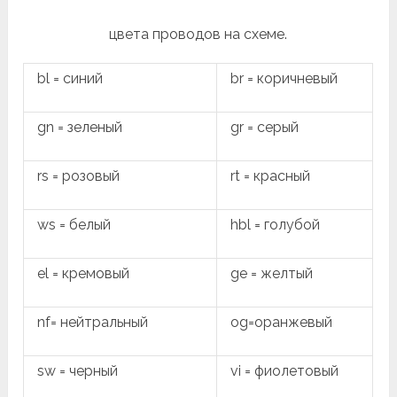
цвета проводов на схеме.
bl = синий
br = коричневый
gn = зеленый
gr = серый
rs = розовый
rt = красный
ws = белый
hbl = голубой
el = кремовый
ge = желтый
nf= нейтральный
og=оранжевый
sw = черный
vi = фиолетовый