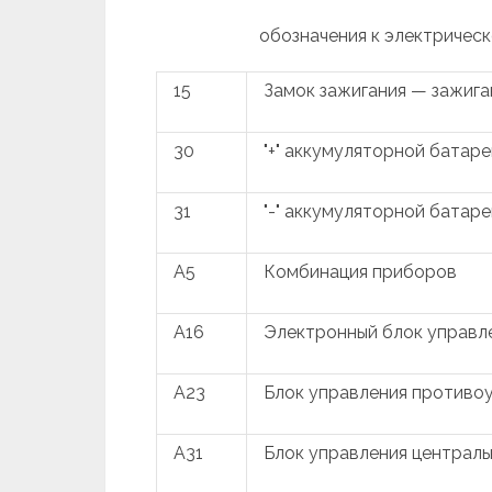
обозначения к электрическ
15
Замок зажигания — зажиг
30
"+" аккумуляторной батаре
31
"-" аккумуляторной батаре
A5
Комбинация приборов
A16
Электронный блок управл
A23
Блок управления противо
A31
Блок управления централ