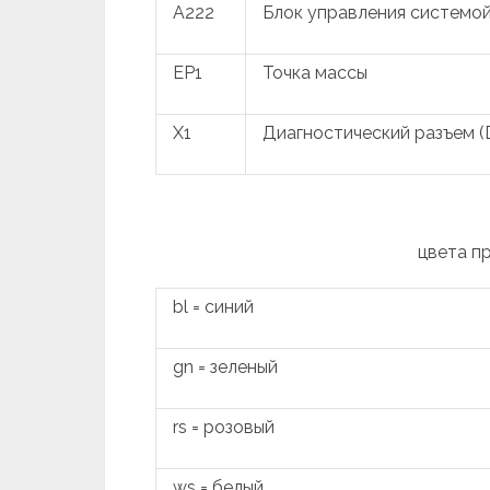
A222
Блок управления системой
EP1
Точка массы
X1
Диагностический разъем (
цвета п
bl = синий
gn = зеленый
rs = розовый
ws = белый