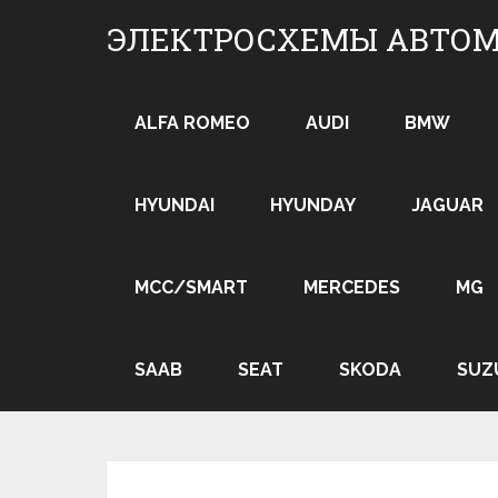
Skip
ЭЛЕКТРОСХЕМЫ АВТО
to
content
ALFA ROMEO
AUDI
BMW
HYUNDAI
HYUNDAY
JAGUAR
MCC/SMART
MERCEDES
MG
SAAB
SEAT
SKODA
SUZ