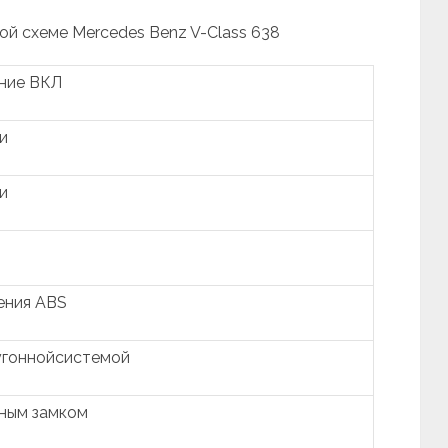
ой схеме Mercedes Benz V-Class 638
ание ВКЛ
и
и
ения ABS
угоннойсистемой
ьным замком