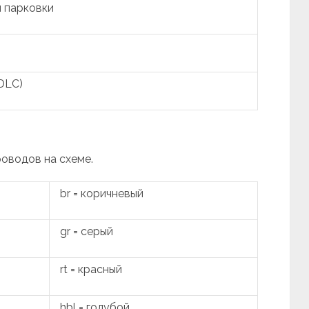
 парковки
DLC)
роводов на схеме.
br = коричневый
gr = серый
rt = красный
hbl = голубой