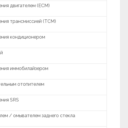
ения двигателем (ECM)
ения трансмиссией (TCM)
ения кондиционером
ой
ения иммобилайзером
тельным отопителем
ения SRS
лем / омывателем заднего стекла