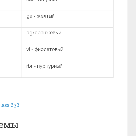
ge = желтый
og=оранжевый
vi = фиолетовый
rbr = пурпурный
lass 638
хемы