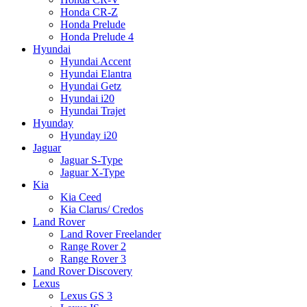
Honda CR-Z
Honda Prelude
Honda Prelude 4
Hyundai
Hyundai Accent
Hyundai Elantra
Hyundai Getz
Hyundai i20
Hyundai Trajet
Hyunday
Hyunday i20
Jaguar
Jaguar S-Type
Jaguar X-Type
Kia
Kia Ceed
Kia Clarus/ Credos
Land Rover
Land Rover Freelander
Range Rover 2
Range Rover 3
Land Rover Discovery
Lexus
Lexus GS 3