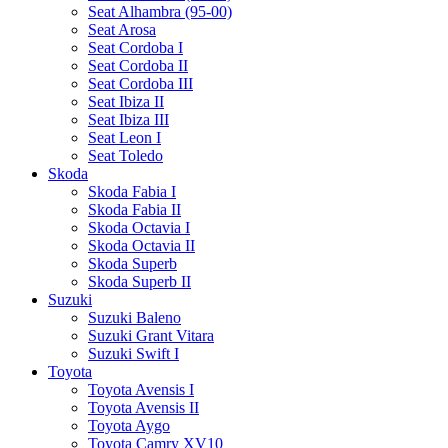
Seat Alhambra (95-00)
Seat Arosa
Seat Cordoba I
Seat Cordoba II
Seat Cordoba III
Seat Ibiza II
Seat Ibiza III
Seat Leon I
Seat Toledo
Skoda
Skoda Fabia I
Skoda Fabia II
Skoda Octavia I
Skoda Octavia II
Skoda Superb
Skoda Superb II
Suzuki
Suzuki Baleno
Suzuki Grant Vitara
Suzuki Swift I
Toyota
Toyota Avensis I
Toyota Avensis II
Toyota Aygo
Toyota Camry XV10