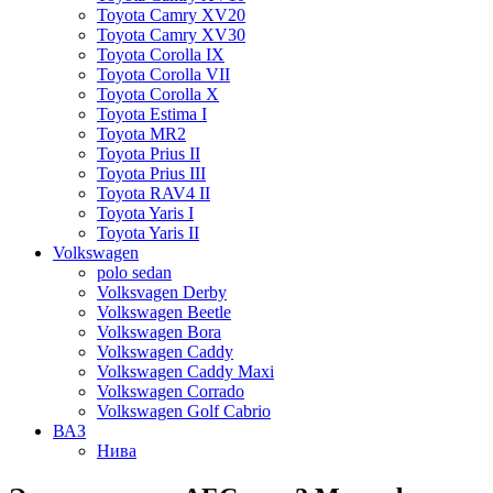
Toyota Camry XV20
Toyota Camry XV30
Toyota Corolla IX
Toyota Corolla VII
Toyota Corolla X
Toyota Estima I
Toyota MR2
Toyota Prius II
Toyota Prius III
Toyota RAV4 II
Toyota Yaris I
Toyota Yaris II
Volkswagen
polo sedan
Volksvagen Derby
Volkswagen Beetle
Volkswagen Bora
Volkswagen Caddy
Volkswagen Caddy Maxi
Volkswagen Corrado
Volkswagen Golf Cabrio
ВАЗ
Нива