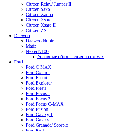
Citroen Relay/ Jumper II
Citroen Saxo
Citroen Xantia
Citroen Xsara
Citroen Xsara II
Citroen ZX
Daewoo
Daewoo Nubira
Matiz
Nexia N100
Условные обозначения на схемах
Ford
Ford C-MAX
Ford Courier
Ford Escort
Ford Explorer
Ford Fiesta
Ford Focus 1
Ford Focus 2
Ford Focus C-MAX
Ford Fusion
Ford Galaxy 1
Ford Galaxy 2
Ford Granada/ Scorpio
Ford Ka 1