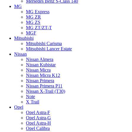
Mersedes Benz S-Class 140
MG
MG Express
MG ZR
MG ZS
MG ZT/ZT-T
MGF
Mitsubishi
Mitsubishi Carisma
Mitsubishi Lancer Estate
Nissan
Nissan Almera
Nissan Kubistar
Nissan Micra
Nissan Micra K12
Nissan Primera
Nissan Primera P11
Nissan X-Trail (T30)
Note
X Trail
Opel
Opel Astra-F
Opel Astra-G
Opel Astra-H
Opel Calibra