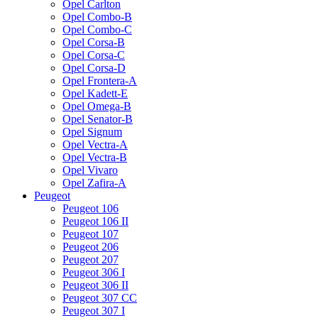
Opel Carlton
Opel Combo-B
Opel Combo-C
Opel Corsa-B
Opel Corsa-C
Opel Corsa-D
Opel Frontera-A
Opel Kadett-E
Opel Omega-B
Opel Senator-B
Opel Signum
Opel Vectra-A
Opel Vectra-B
Opel Vivaro
Opel Zafira-A
Peugeot
Peugeot 106
Peugeot 106 II
Peugeot 107
Peugeot 206
Peugeot 207
Peugeot 306 I
Peugeot 306 II
Peugeot 307 CC
Peugeot 307 I