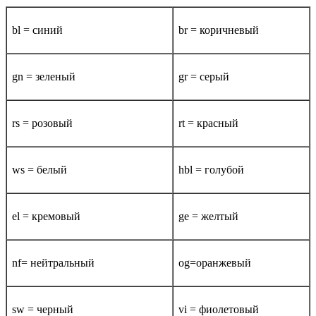
bl = синий
br = коричневый
gn = зеленый
gr = серый
rs = розовый
rt = красный
ws = белый
hbl = голубой
el = кремовый
ge = желтый
nf= нейтральный
og=оранжевый
sw = черный
vi = фиолетовый