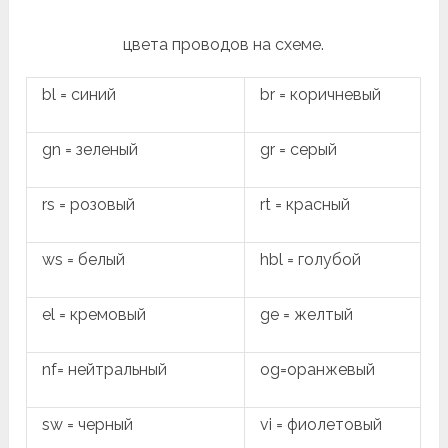
цвета проводов на схеме.
bl = синий
br = коричневый
gn = зеленый
gr = серый
rs = розовый
rt = красный
ws = белый
hbl = голубой
el = кремовый
ge = желтый
nf= нейтральный
og=оранжевый
sw = черный
vi = фиолетовый