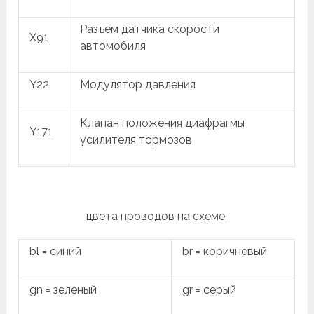
Разъем датчика скорости
X91
автомобиля
Y22
Модулятор давления
Клапан положения диафрагмы
Y171
усилителя тормозов
цвета проводов на схеме.
bl = синий
br = коричневый
gn = зеленый
gr = серый