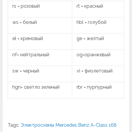
rs = розовый
rt = красный
ws = белый
hbl = голубой
el = кремовый
ge = желтый
nf= нейтральный
og=оранжевый
sw = черный
vi = фиолетовый
hgn= светло зеленый
rbr = пурпурный
Tags:
Электросхемы Mercedes Benz A-Class 168