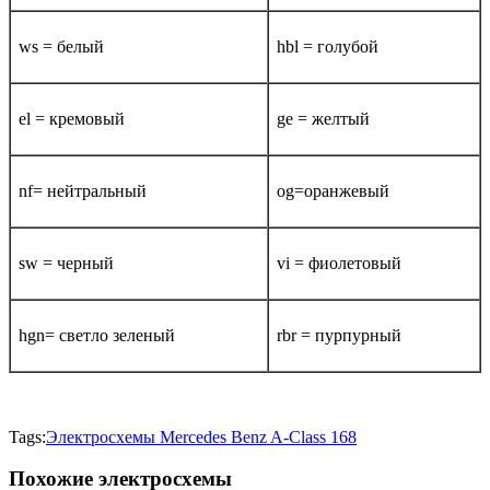
ws = белый
hbl = голубой
el = кремовый
ge = желтый
nf= нейтральный
og=оранжевый
sw = черный
vi = фиолетовый
hgn= светло зеленый
rbr = пурпурный
Tags:
Электросхемы Mercedes Benz A-Class 168
Похожие электросхемы