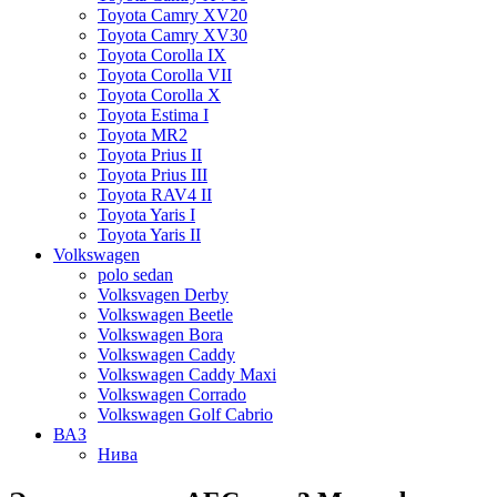
Toyota Camry XV20
Toyota Camry XV30
Toyota Corolla IX
Toyota Corolla VII
Toyota Corolla X
Toyota Estima I
Toyota MR2
Toyota Prius II
Toyota Prius III
Toyota RAV4 II
Toyota Yaris I
Toyota Yaris II
Volkswagen
polo sedan
Volksvagen Derby
Volkswagen Beetle
Volkswagen Bora
Volkswagen Caddy
Volkswagen Caddy Maxi
Volkswagen Corrado
Volkswagen Golf Cabrio
ВАЗ
Нива