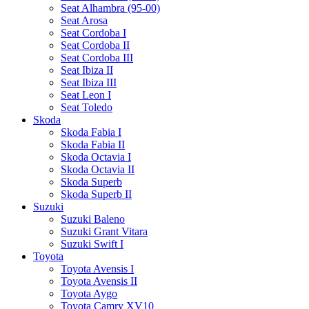
Seat Alhambra (95-00)
Seat Arosa
Seat Cordoba I
Seat Cordoba II
Seat Cordoba III
Seat Ibiza II
Seat Ibiza III
Seat Leon I
Seat Toledo
Skoda
Skoda Fabia I
Skoda Fabia II
Skoda Octavia I
Skoda Octavia II
Skoda Superb
Skoda Superb II
Suzuki
Suzuki Baleno
Suzuki Grant Vitara
Suzuki Swift I
Toyota
Toyota Avensis I
Toyota Avensis II
Toyota Aygo
Toyota Camry XV10