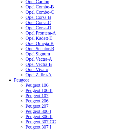
Opel Carlton
Opel Combo-B
Opel Combo-C
Opel Corsa-B
Opel Corsa-C
Opel Corsa-D
Opel Frontera-A
Opel Kadett-E
Opel Omega-B
Opel Senator-B
Opel Signum
Opel Vectra-A
Opel Vectra-B
Opel Vivaro
Opel Zafira-A
Peugeot
Peugeot 106
Peugeot 106 II
Peugeot 107
Peugeot 206
Peugeot 207
Peugeot 306 I
Peugeot 306 II
Peugeot 307 CC
Peugeot 307 I