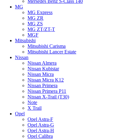
Mersedes Benz S-Class 140
MG
MG Express
MG ZR
MG ZS
MG ZT/ZT-T
MGF
Mitsubishi
Mitsubishi Carisma
Mitsubishi Lancer Estate
Nissan
Nissan Almera
Nissan Kubistar
Nissan Micra
Nissan Micra K12
Nissan Primera
Nissan Primera P11
Nissan X-Trail (T30)
Note
X Trail
Opel
Opel Astra-F
Opel Astra-G
Opel Astra-H
Opel Calibra