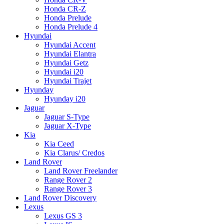
Honda CR-Z
Honda Prelude
Honda Prelude 4
Hyundai
Hyundai Accent
Hyundai Elantra
Hyundai Getz
Hyundai i20
Hyundai Trajet
Hyunday
Hyunday i20
Jaguar
Jaguar S-Type
Jaguar X-Type
Kia
Kia Ceed
Kia Clarus/ Credos
Land Rover
Land Rover Freelander
Range Rover 2
Range Rover 3
Land Rover Discovery
Lexus
Lexus GS 3