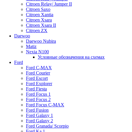
Citroen Relay/ Jumper II
Citroen Saxo
Citroen Xantia
Citroen Xsara
Citroen Xsara II
Citroen ZX
Daewoo
Daewoo Nubira
Matiz
Nexia N100
Условные обозначения на схемах
Ford
Ford C-MAX
Ford Courier
Ford Escort
Ford Explorer
Ford Fiesta
Ford Focus 1
Ford Focus 2
Ford Focus C-MAX
Ford Fusion
Ford Galaxy 1
Ford Galaxy 2
Ford Granada/ Scorpio
Ford Ka 1