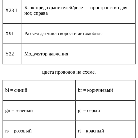
Блок предохранителей/реле — пространство для
X28-I
ног, справа
X91
Разъем датчика скорости автомобиля
Y22
Модулятор давления
цвета проводов на схеме.
bl = синий
br = коричневый
gn = зеленый
gr = серый
rs = розовый
rt = красный