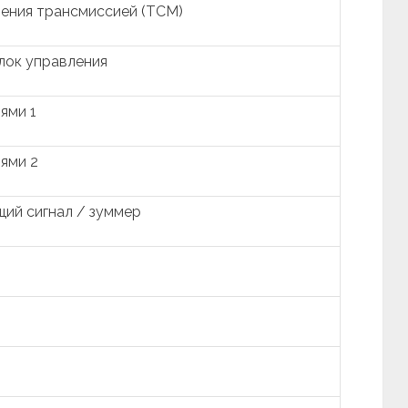
ения трансмиссией (TCM)
лок управления
ями 1
ями 2
ий сигнал / зуммер