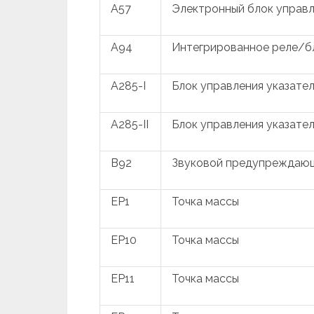
A57
Электронный блок управл
A94
Интегрированное реле/б
A285-I
Блок управления указател
A285-II
Блок управления указател
B92
Звуковой предупреждающ
EP1
Точка массы
EP10
Точка массы
EP11
Точка массы