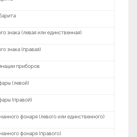
абарита
о знака (левая или единственная)
о знака (правая)
инации приборов
ары (левой)
ары (правой)
манного фонаря (левого или единственного)
манного фонаря (правого)