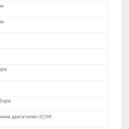
еи
еи
оре
сборе
ения двигателем (ECM)