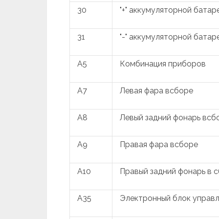
30
"+" аккумуляторной батар
31
"-" аккумуляторной батар
A5
Комбинация приборов
A7
Левая фара всборе
A8
Левый задний фонарь всб
A9
Правая фара всборе
A10
Правый задний фонарь в 
A35
Электронный блок управл