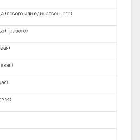
а (левого или единственного)
а (правого)
вая)
авая)
вая)
авая)