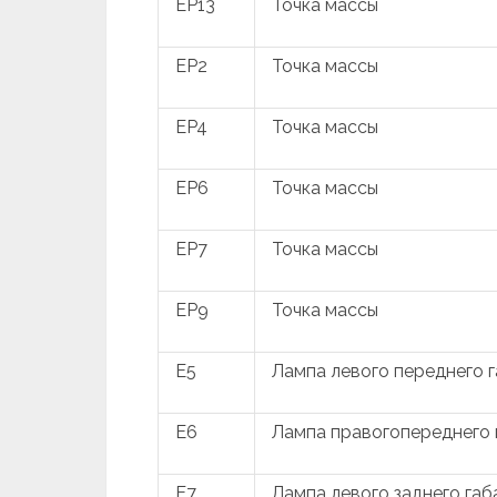
EP13
Точка массы
EP2
Точка массы
EP4
Точка массы
EP6
Точка массы
EP7
Точка массы
EP9
Точка массы
E5
Лампа левого переднего 
E6
Лампа правогопереднего 
E7
Лампа левого заднего габ