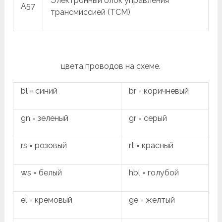
Электронный блок управления
A57
трансмиссией (TCM)
цвета проводов на схеме.
bl = синий
br = коричневый
gn = зеленый
gr = серый
rs = розовый
rt = красный
ws = белый
hbl = голубой
el = кремовый
ge = желтый