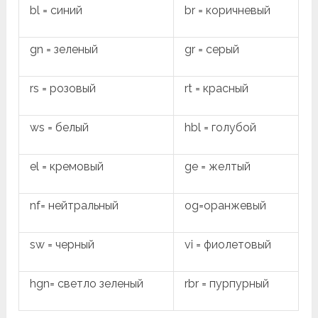
bl = синий
br = коричневый
gn = зеленый
gr = серый
rs = розовый
rt = красный
ws = белый
hbl = голубой
el = кремовый
ge = желтый
nf= нейтральный
og=оранжевый
sw = черный
vi = фиолетовый
hgn= светло зеленый
rbr = пурпурный