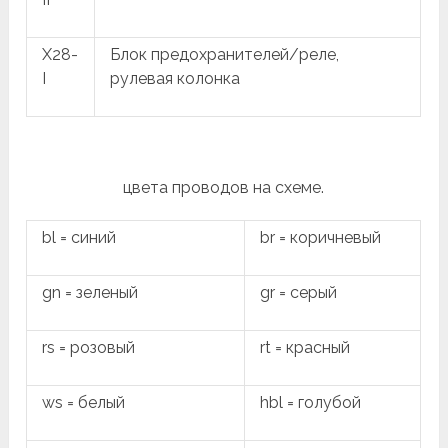
X28-
Блок предохранителей/реле,
I
рулевая колонка
цвета проводов на схеме.
bl = синий
br = коричневый
gn = зеленый
gr = серый
rs = розовый
rt = красный
ws = белый
hbl = голубой