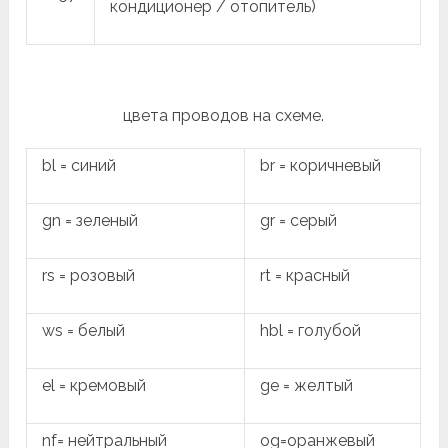
кондиционер / отопитель)
цвета проводов на схеме.
bl = синий
br = коричневый
gn = зеленый
gr = серый
rs = розовый
rt = красный
ws = белый
hbl = голубой
el = кремовый
ge = желтый
nf= нейтральный
og=оранжевый