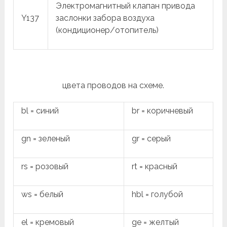
Электромагнитный клапан привода
Y137
заслонки забора воздуха
(кондиционер/отопитель)
цвета проводов на схеме.
bl = синий
br = коричневый
gn = зеленый
gr = серый
rs = розовый
rt = красный
ws = белый
hbl = голубой
el = кремовый
ge = желтый