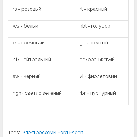
rs = розовый
rt = красный
ws = белый
hbl = голубой
el = кремовый
ge = желтый
nf= нейтральный
og=оранжевый
sw = черный
vi = фиолетовый
hgn= светло зеленый
rbr = пурпурный
Tags:
Электросхемы Ford Escort