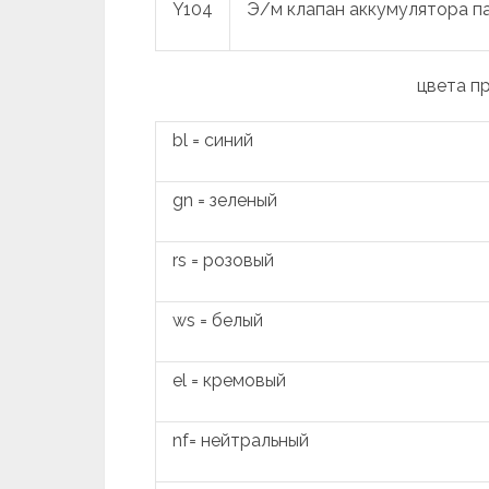
Y104
Э/м клапан аккумулятора п
цвета п
bl = синий
gn = зеленый
rs = розовый
ws = белый
el = кремовый
nf= нейтральный