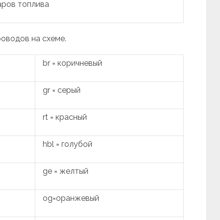
аров топлива
роводов на схеме.
br = коричневый
gr = серый
rt = красный
hbl = голубой
ge = желтый
og=оранжевый