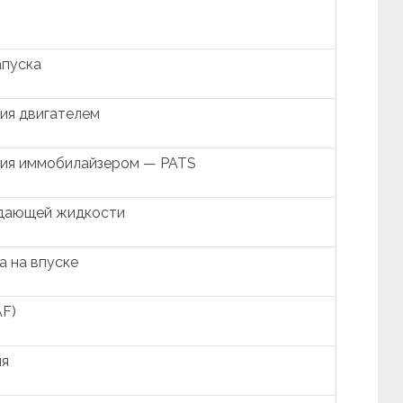
апуска
ия двигателем
ния иммобилайзером — PATS
ждающей жидкости
а на впуске
AF)
ля