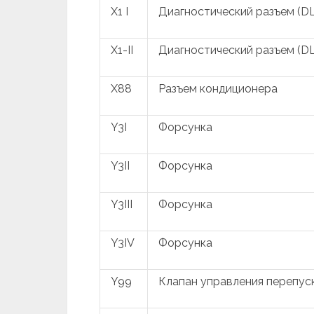
X1 I
Диагностический разъем (D
X1-II
Диагностический разъем (D
X88
Разъем кондиционера
Y3I
Форсунка
Y3II
Форсунка
Y3III
Форсунка
Y3IV
Форсунка
Y99
Клапан управления перепус