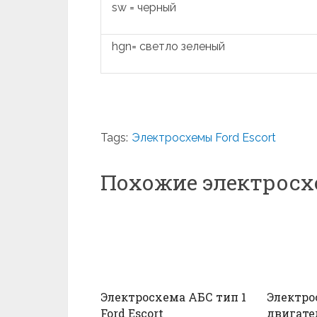
sw = черный
hgn= светло зеленый
Tags:
Электросхемы Ford Escort
Похожие электрос
Электросхема АБС тип 1
Электро
Ford Escort
двигател