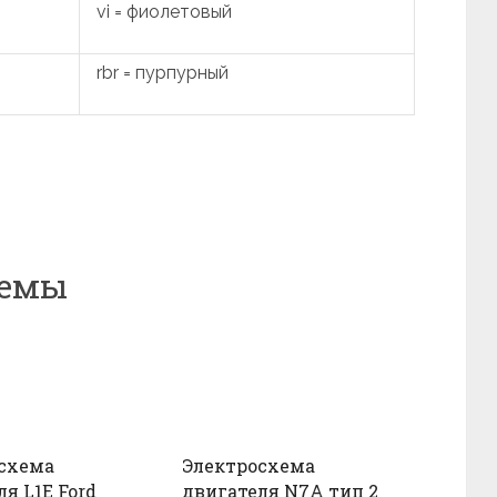
vi = фиолетовый
rbr = пурпурный
хемы
схема
Электросхема
я L1E Ford
двигателя N7A тип 2