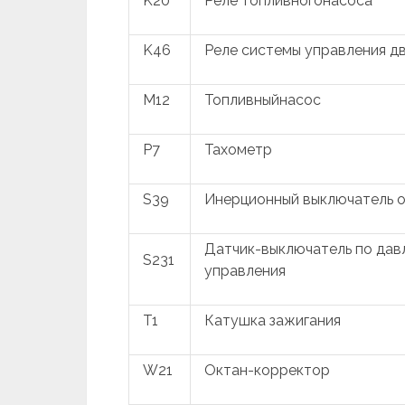
K20
Реле топливногонасоса
K46
Реле системы управления д
M12
Топливныйнасос
P7
Тахометр
S39
Инерционный выключатель о
Датчик-выключатель по дав
S231
управления
T1
Катушка зажигания
W21
Октан-корректор