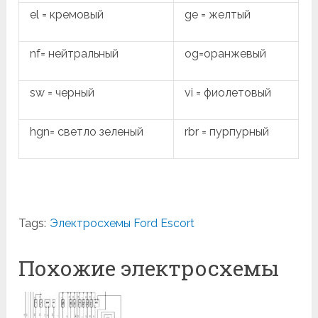
el = кремовый
ge = желтый
nf= нейтральный
og=оранжевый
sw = черный
vi = фиолетовый
hgn= светло зеленый
rbr = пурпурный
Tags:
Электросхемы Ford Escort
Похожие электросхемы