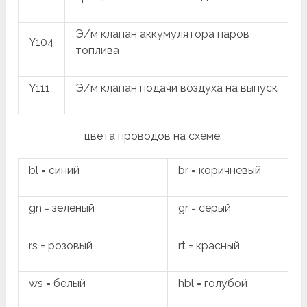
Э/м клапан аккумулятора паров
Y104
топлива
Y111
Э/м клапан подачи воздуха на выпуск
цвета проводов на схеме.
bl = синий
br = коричневый
gn = зеленый
gr = серый
rs = розовый
rt = красный
ws = белый
hbl = голубой