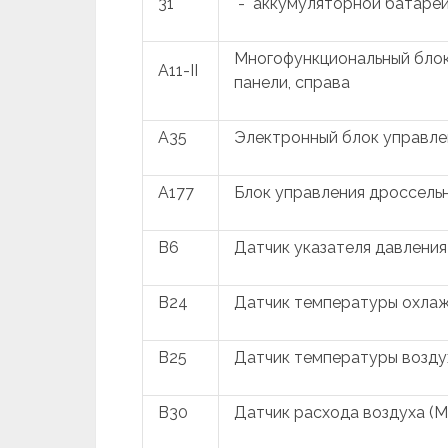
31
"-" аккумуляторной батаре
Многофункциональный блок
A11-II
панели, справа
A35
Электронный блок управле
A177
Блок управления дроссель
B6
Датчик указателя давлени
B24
Датчик температуры охла
B25
Датчик температуры возду
B30
Датчик расхода воздуха (