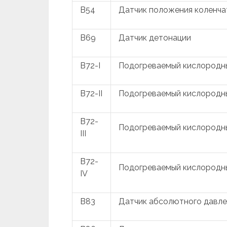
B54
Датчик положения коленча
B69
Датчик детонации
B72-I
Подогреваемый кислородн
B72-II
Подогреваемый кислородн
B72-
Подогреваемый кислородн
III
B72-
Подогреваемый кислородн
IV
B83
Датчик абсолютного давле