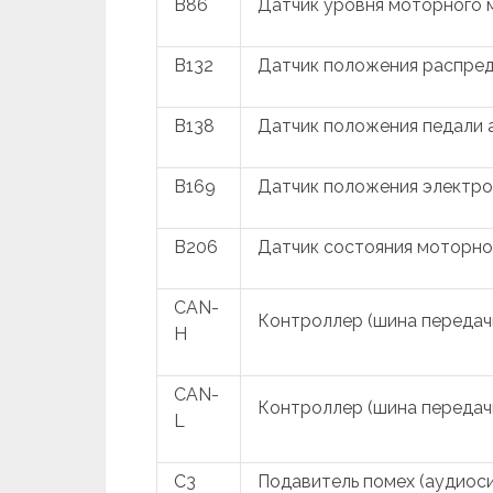
B86
Датчик уровня моторного 
B132
Датчик положения распред
B138
Датчик положения педали 
B169
Датчик положения электро
B206
Датчик состояния моторно
CAN-
Контроллер (шина передачи
H
CAN-
Контроллер (шина передачи
L
C3
Подавитель помех (аудиос