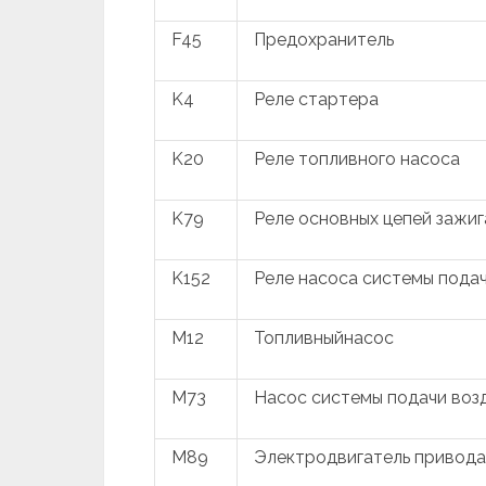
F45
Предохранитель
K4
Реле стартера
K20
Реле топливного насоса
K79
Реле основных цепей зажиг
K152
Реле насоса системы подач
M12
Топливныйнасос
M73
Насос системы подачи возд
M89
Электродвигатель привода