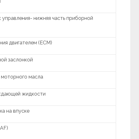
и
 управления- нижняя часть приборной
ния двигателем (ECM)
ной заслонкой
я моторного масла
ждающей жидкости
ха на впуске
MAF)