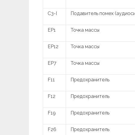
C3-I
Подавитель помех (аудиос
EP1
Точка массы
EP12
Точка массы
EP7
Точка массы
F11
Предохранитель
F12
Предохранитель
F19
Предохранитель
F26
Предохранитель