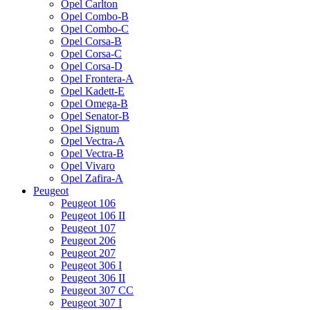
Opel Carlton
Opel Combo-B
Opel Combo-C
Opel Corsa-B
Opel Corsa-C
Opel Corsa-D
Opel Frontera-A
Opel Kadett-E
Opel Omega-B
Opel Senator-B
Opel Signum
Opel Vectra-A
Opel Vectra-B
Opel Vivaro
Opel Zafira-A
Peugeot
Peugeot 106
Peugeot 106 II
Peugeot 107
Peugeot 206
Peugeot 207
Peugeot 306 I
Peugeot 306 II
Peugeot 307 CC
Peugeot 307 I