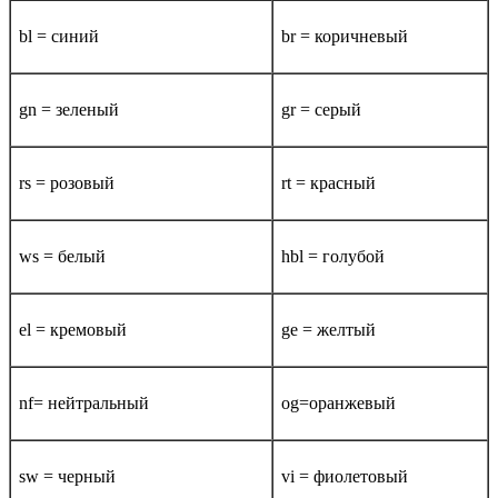
bl = синий
br = коричневый
gn = зеленый
gr = серый
rs = розовый
rt = красный
ws = белый
hbl = голубой
el = кремовый
ge = желтый
nf= нейтральный
og=оранжевый
sw = черный
vi = фиолетовый