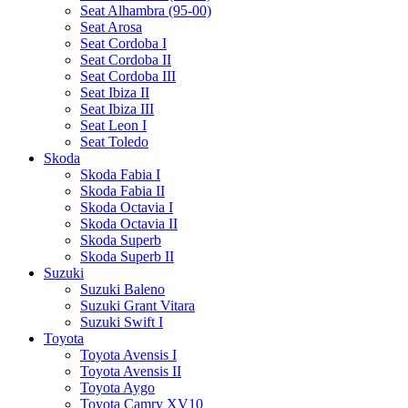
Seat Alhambra (95-00)
Seat Arosa
Seat Cordoba I
Seat Cordoba II
Seat Cordoba III
Seat Ibiza II
Seat Ibiza III
Seat Leon I
Seat Toledo
Skoda
Skoda Fabia I
Skoda Fabia II
Skoda Octavia I
Skoda Octavia II
Skoda Superb
Skoda Superb II
Suzuki
Suzuki Baleno
Suzuki Grant Vitara
Suzuki Swift I
Toyota
Toyota Avensis I
Toyota Avensis II
Toyota Aygo
Toyota Camry XV10