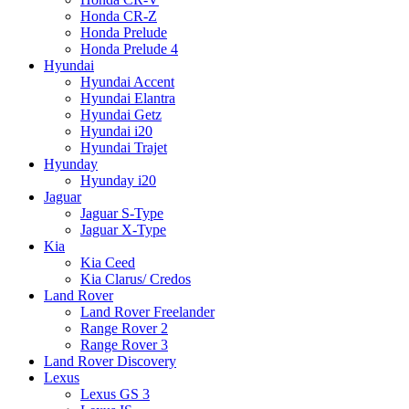
Honda CR-Z
Honda Prelude
Honda Prelude 4
Hyundai
Hyundai Accent
Hyundai Elantra
Hyundai Getz
Hyundai i20
Hyundai Trajet
Hyunday
Hyunday i20
Jaguar
Jaguar S-Type
Jaguar X-Type
Kia
Kia Ceed
Kia Clarus/ Credos
Land Rover
Land Rover Freelander
Range Rover 2
Range Rover 3
Land Rover Discovery
Lexus
Lexus GS 3