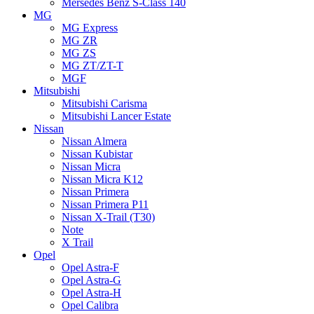
Mersedes Benz S-Class 140
MG
MG Express
MG ZR
MG ZS
MG ZT/ZT-T
MGF
Mitsubishi
Mitsubishi Carisma
Mitsubishi Lancer Estate
Nissan
Nissan Almera
Nissan Kubistar
Nissan Micra
Nissan Micra K12
Nissan Primera
Nissan Primera P11
Nissan X-Trail (T30)
Note
X Trail
Opel
Opel Astra-F
Opel Astra-G
Opel Astra-H
Opel Calibra