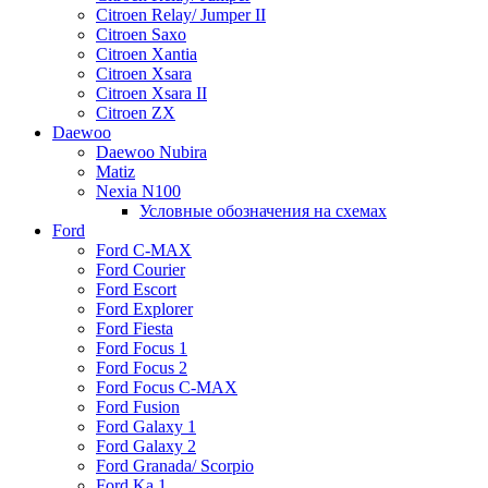
Citroen Relay/ Jumper II
Citroen Saxo
Citroen Xantia
Citroen Xsara
Citroen Xsara II
Citroen ZX
Daewoo
Daewoo Nubira
Matiz
Nexia N100
Условные обозначения на схемах
Ford
Ford C-MAX
Ford Courier
Ford Escort
Ford Explorer
Ford Fiesta
Ford Focus 1
Ford Focus 2
Ford Focus C-MAX
Ford Fusion
Ford Galaxy 1
Ford Galaxy 2
Ford Granada/ Scorpio
Ford Ka 1