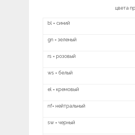
цвета п
bl = синий
gn = зеленый
rs = розовый
ws = белый
el = кремовый
nf= нейтральный
sw = черный