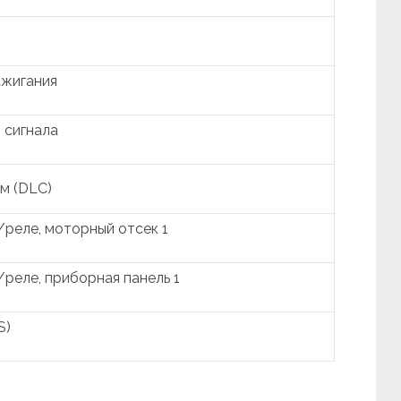
ажигания
 сигнала
м (DLC)
реле, моторный отсек 1
реле, приборная панель 1
S)