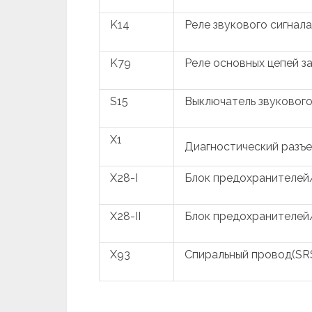
K14
Реле звукового сигнала
K79
Реле основных цепей з
S15
Выключатель звукового
X1
Диагностический разъе
X28-I
Блок предохранителей/
X28-II
Блок предохранителей/
X93
Спиральный провод(SR