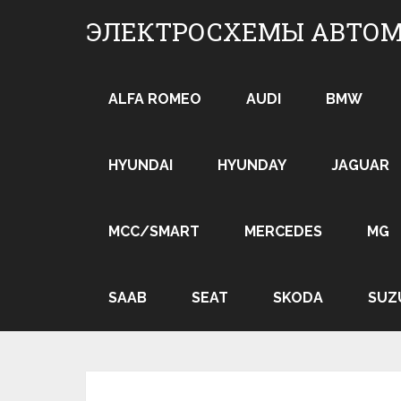
Skip
ЭЛЕКТРОСХЕМЫ АВТО
to
content
ALFA ROMEO
AUDI
BMW
HYUNDAI
HYUNDAY
JAGUAR
MCC/SMART
MERCEDES
MG
SAAB
SEAT
SKODA
SUZ