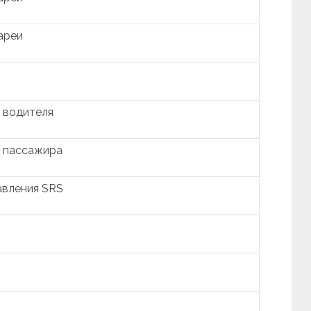
ареи
 водителя
 пассажира
авления SRS