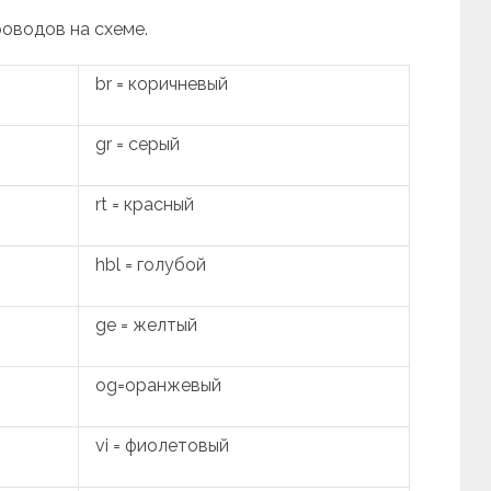
роводов на схеме.
br = коричневый
gr = серый
rt = красный
hbl = голубой
ge = желтый
og=оранжевый
vi = фиолетовый