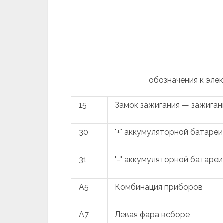
обозначения к эле
15
Замок зажигания — зажига
30
"+" аккумуляторной батареи
31
"-" аккумуляторной батареи
A5
Комбинация приборов
A7
Левая фара всборе