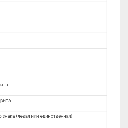
рита
арита
 знака (левая или единственная)