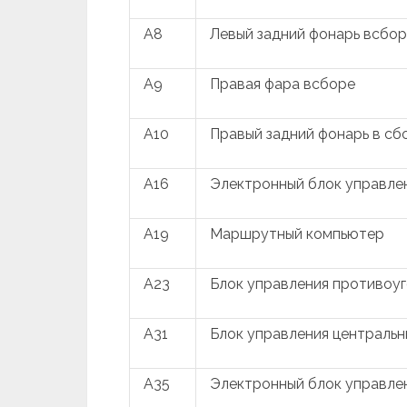
A8
Левый задний фонарь всбо
A9
Правая фара всборе
A10
Правый задний фонарь в сб
A16
Электронный блок управле
A19
Маршрутный компьютер
A23
Блок управления противоу
A31
Блок управления централь
A35
Электронный блок управле