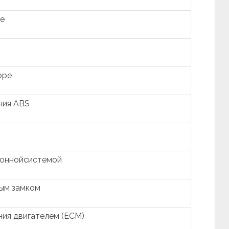
ре
оре
ния ABS
гоннойсистемой
ным замком
ния двигателем (ECM)