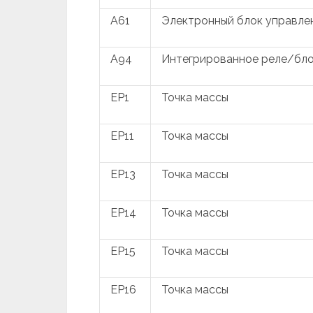
A61
Электронный блок управле
A94
Интегрированное реле/бло
EP1
Точка массы
EP11
Точка массы
EP13
Точка массы
EP14
Точка массы
EP15
Точка массы
EP16
Точка массы