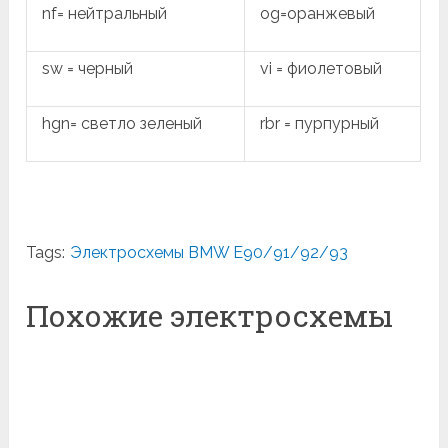
nf= нейтральный
og=оранжевый
sw = черный
vi = фиолетовый
hgn= светло зеленый
rbr = пурпурный
Tags:
Электросхемы BMW E90/91/92/93
Похожие электросхемы