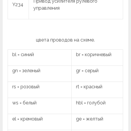
Привод усилителя рулевого
Y234
управления
цвета проводов на схеме.
bl = синий
br = коричневый
gn = зеленый
gr = серый
rs = розовый
rt = красный
ws = белый
hbl = голубой
el = кремовый
ge = желтый