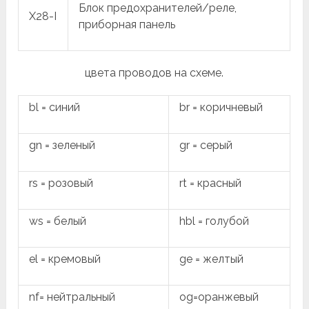
Блок предохранителей/реле,
X28-I
приборная панель
цвета проводов на схеме.
bl = синий
br = коричневый
gn = зеленый
gr = серый
rs = розовый
rt = красный
ws = белый
hbl = голубой
el = кремовый
ge = желтый
nf= нейтральный
og=оранжевый