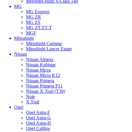
Mersedes Benz S-Class 140
MG
MG Express
MG ZR
MG ZS
MG ZT/ZT-T
MGF
Mitsubishi
Mitsubishi Carisma
Mitsubishi Lancer Estate
Nissan
Nissan Almera
Nissan Kubistar
Nissan Micra
Nissan Micra K12
Nissan Primera
Nissan Primera P11
Nissan X-Trail (T30)
Note
X Trail
Opel
Opel Astra-F
Opel Astra-G
Opel Astra-H
Opel Calibra