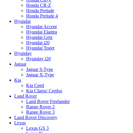
Honda CR-Z
Honda Prelude
Honda Prelude 4
Hyundai
Hyundai Accent
Hyundai Elantra
Hyundai Getz
Hyundai i20
Hyundai Trajet
Hyunday
Hyunday i20
Jaguar
Jaguar S-Type
Jaguar X-Type
Kia
Kia Ceed
Kia Clarus/ Credos
Land Rover
Land Rover Freelander
Range Rover 2
Range Rover 3
Land Rover Discovery
Lexus
Lexus GS 3