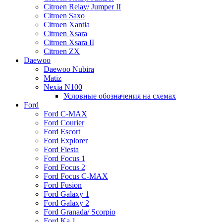
Citroen Relay/ Jumper II
Citroen Saxo
Citroen Xantia
Citroen Xsara
Citroen Xsara II
Citroen ZX
Daewoo
Daewoo Nubira
Matiz
Nexia N100
Условные обозначения на схемах
Ford
Ford C-MAX
Ford Courier
Ford Escort
Ford Explorer
Ford Fiesta
Ford Focus 1
Ford Focus 2
Ford Focus C-MAX
Ford Fusion
Ford Galaxy 1
Ford Galaxy 2
Ford Granada/ Scorpio
Ford Ka 1