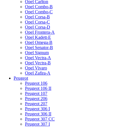
Opel Carlton
Opel Combo-B
Opel Combo-C
Opel Corsa-B
Opel Corsa-C
Opel Corsa-D
Opel Frontera-A
Opel Kadett-E
Opel Omega-B
Opel Senator-B
Opel Signum
Opel Vectra-A
Opel Vectra-B
Opel Vivaro
Opel Zafira-A
Peugeot
Peugeot 106
Peugeot 106 II
Peugeot 107
Peugeot 206
Peugeot 207
Peugeot 306 I
Peugeot 306 II
Peugeot 307 CC
Peugeot 307 I