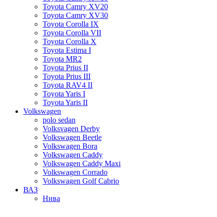
Toyota Camry XV20
Toyota Camry XV30
Toyota Corolla IX
Toyota Corolla VII
Toyota Corolla X
Toyota Estima I
Toyota MR2
Toyota Prius II
Toyota Prius III
Toyota RAV4 II
Toyota Yaris I
Toyota Yaris II
Volkswagen
polo sedan
Volksvagen Derby
Volkswagen Beetle
Volkswagen Bora
Volkswagen Caddy
Volkswagen Caddy Maxi
Volkswagen Corrado
Volkswagen Golf Cabrio
ВАЗ
Нива