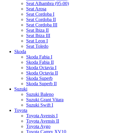
Seat Alhambra (95-00)
Seat Arosa
Seat Cordoba I
Seat Cordoba II
Seat Cordoba III
Seat Ibiza II
Seat Ibiza III
Seat Leon I
Seat Toledo
Skoda
Skoda Fabia I
Skoda Fabia II
Skoda Octavia I
Skoda Octavia II
Skoda Superb
Skoda Superb II
Suzuki
Suzuki Baleno
Suzuki Grant Vitara
Suzuki Swift I
Toyota
Toyota Avensis I
Toyota Avensis II
Toyota Aygo
Toyota Camry XV10