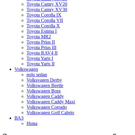
Toyota Camry XV20
Toyota Camry XV30
Toyota Corolla IX
Toyota Corolla VII
Toyota Corolla X
Toyota Estima I
Toyota MR2
Toyota Prius II
Toyota Prius III
Toyota RAV4 II
Toyota Yaris I
Toyota Yaris II
Volkswagen
polo sedan
Volksvagen Derby
Volkswagen Beetle
Volkswagen Bora
Volkswagen Caddy
Volkswagen Caddy Maxi
Volkswagen Corrado
Volkswagen Golf Cabrio
ВАЗ
Нива