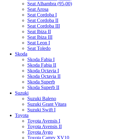
Seat Alhambra (95-00)
Seat Arosa
Seat Cordoba I
Seat Cordoba II
Seat Cordoba III
Seat Ibiza II
Seat Ibiza III
Seat Leon I
Seat Toledo
Skoda
Skoda Fabia I
Skoda Fabia II
Skoda Octavia I
Skoda Octavia II
Skoda Superb
Skoda Superb II
Suzuki
Suzuki Baleno
Suzuki Grant Vitara
Suzuki Swift I
Toyota
Toyota Avensis I
Toyota Avensis II
Toyota Aygo
Toyota Camry XV10