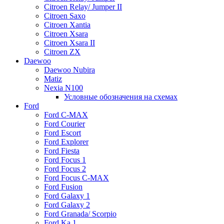
Citroen Relay/ Jumper II
Citroen Saxo
Citroen Xantia
Citroen Xsara
Citroen Xsara II
Citroen ZX
Daewoo
Daewoo Nubira
Matiz
Nexia N100
Условные обозначения на схемах
Ford
Ford C-MAX
Ford Courier
Ford Escort
Ford Explorer
Ford Fiesta
Ford Focus 1
Ford Focus 2
Ford Focus C-MAX
Ford Fusion
Ford Galaxy 1
Ford Galaxy 2
Ford Granada/ Scorpio
Ford Ka 1