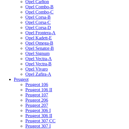
Opel Carlton
Opel Combo-B
Opel Combo-C
Opel Corsa-B
Opel Corsa-C
Opel Corsa-D
Opel Frontera-A
Opel Kadett-E
Opel Omega-B
Opel Senator-B
Opel Signum
Opel Vectra-A
Opel Vectra-B
Opel Vivaro
Opel Zafira-A
Peugeot
Peugeot 106
Peugeot 106 II
Peugeot 107
Peugeot 206
Peugeot 207
Peugeot 306 I
Peugeot 306 II
Peugeot 307 CC
Peugeot 307 I