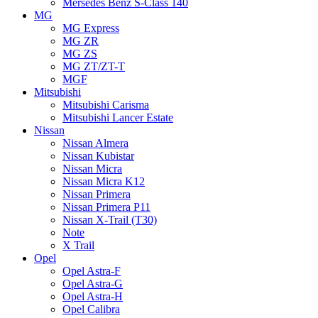
Mersedes Benz S-Class 140
MG
MG Express
MG ZR
MG ZS
MG ZT/ZT-T
MGF
Mitsubishi
Mitsubishi Carisma
Mitsubishi Lancer Estate
Nissan
Nissan Almera
Nissan Kubistar
Nissan Micra
Nissan Micra K12
Nissan Primera
Nissan Primera P11
Nissan X-Trail (T30)
Note
X Trail
Opel
Opel Astra-F
Opel Astra-G
Opel Astra-H
Opel Calibra