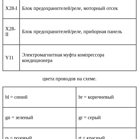
X28-I
Блок предохранителей/реле, моторный отсек
X28-
Блок предохранителей/реле, приборная панель
II
Электромагнитная муфта компрессора
Y11
кондиционера
цвета проводов на схеме.
bl = синий
br = коричневый
gn = зеленый
gr = серый
rs = розовый
rt = красный