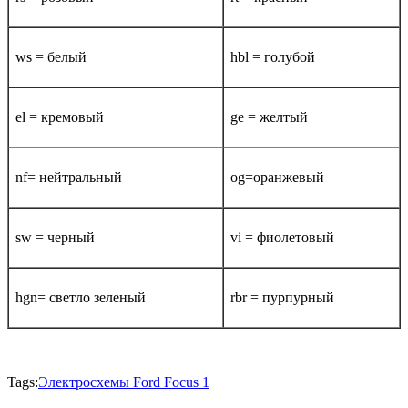
ws = белый
hbl = голубой
el = кремовый
ge = желтый
nf= нейтральный
og=оранжевый
sw = черный
vi = фиолетовый
hgn= светло зеленый
rbr = пурпурный
Tags:
Электросхемы Ford Focus 1