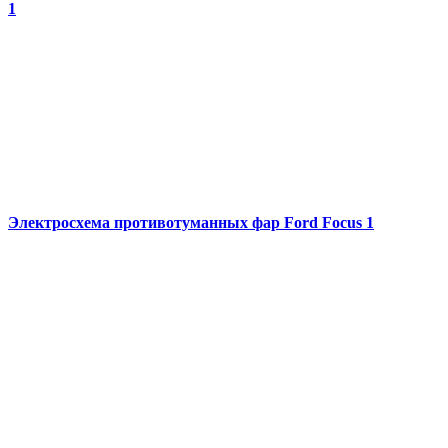
1
Электросхема противотуманных фар Ford Focus 1