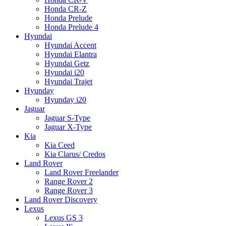
Honda CR-Z
Honda Prelude
Honda Prelude 4
Hyundai
Hyundai Accent
Hyundai Elantra
Hyundai Getz
Hyundai i20
Hyundai Trajet
Hyunday
Hyunday i20
Jaguar
Jaguar S-Type
Jaguar X-Type
Kia
Kia Ceed
Kia Clarus/ Credos
Land Rover
Land Rover Freelander
Range Rover 2
Range Rover 3
Land Rover Discovery
Lexus
Lexus GS 3