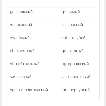
gn = зеленый
gr = серый
rs = розовый
rt = красный
ws = белый
hbl = голубой
el = кремовый
ge = желтый
nf= нейтральный
og=оранжевый
sw = черный
vi = фиолетовый
hgn= светло зеленый
rbr = пурпурный