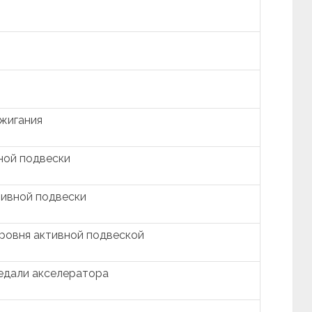
ажигания
ной подвески
ивной подвески
ровня активной подвеской
едали акселератора