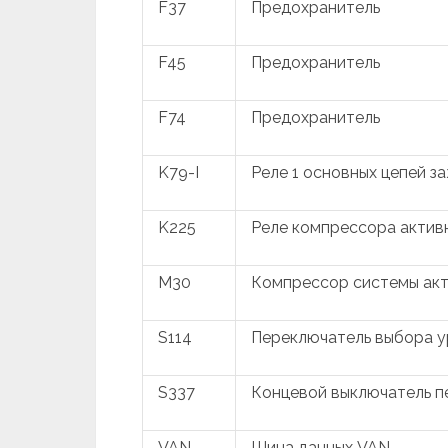
F37
Предохранитель
F45
Предохранитель
F74
Предохранитель
K79-I
Реле 1 основных цепей з
K225
Реле компрессора актив
M30
Компрессор системы акт
S114
Переключатель выбора у
S337
Концевой выключатель п
VAN
Шина данных VAN