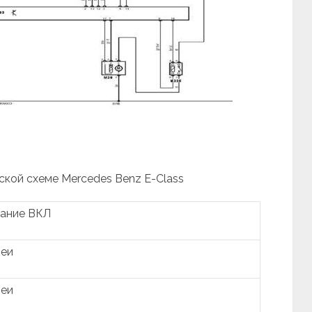
ской схеме Mercedes Benz Е-Class
гание ВКЛ
реи
реи