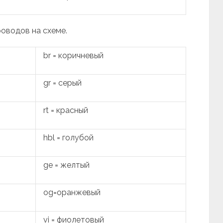
роводов на схеме.
br = коричневый
gr = серый
rt = красный
hbl = голубой
ge = желтый
og=оранжевый
vi = фиолетовый