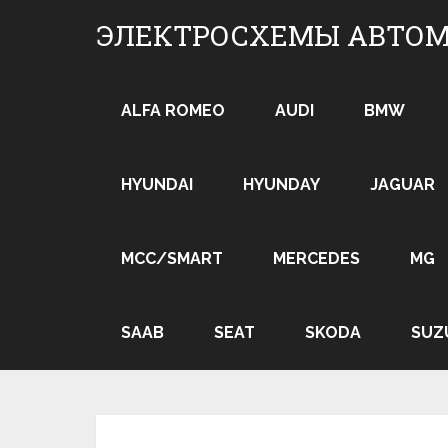
Skip
ЭЛЕКТРОСХЕМЫ АВТО
to
content
ALFA ROMEO
AUDI
BMW
HYUNDAI
HYUNDAY
JAGUAR
MCC/SMART
MERCEDES
MG
SAAB
SEAT
SKODA
SUZ