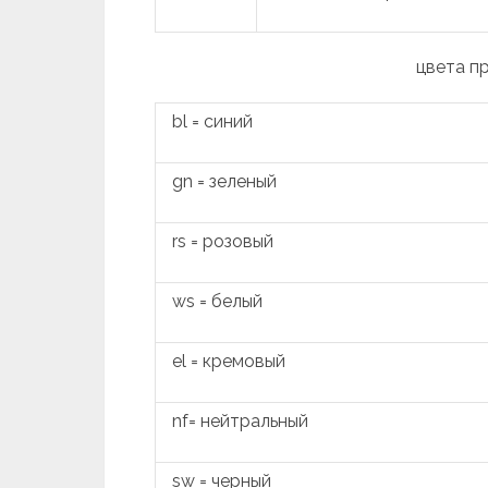
цвета п
bl = синий
gn = зеленый
rs = розовый
ws = белый
el = кремовый
nf= нейтральный
sw = черный