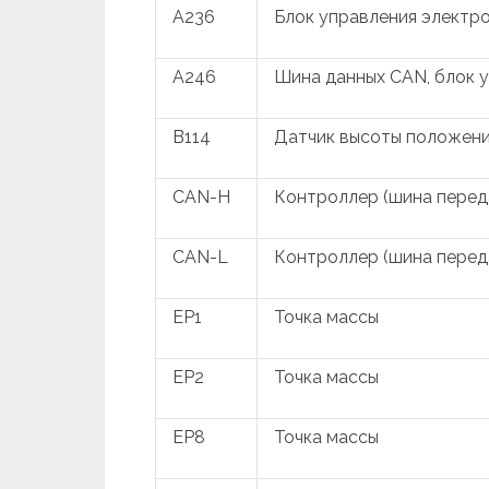
A236
Блок управления электр
A246
Шина данных CAN, блок 
B114
Датчик высоты положения
CAN-H
Контроллер (шина переда
CAN-L
Контроллер (шина переда
EP1
Точка массы
EP2
Точка массы
EP8
Точка массы