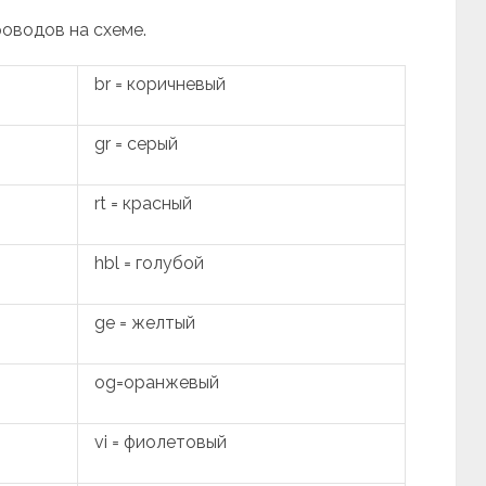
роводов на схеме.
br = коричневый
gr = серый
rt = красный
hbl = голубой
ge = желтый
og=оранжевый
vi = фиолетовый