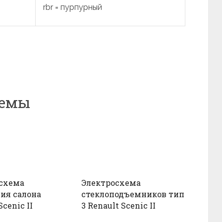
rbr = пурпурный
хемы
схема
Электросхема
ия салона
стеклоподъемников тип
Scenic II
3 Renault Scenic II