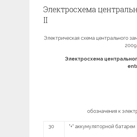
Электросхема центрально
II
Электрическая схема центрального замка
2009
Электросхема центрального
entr
обозначения к элект
30
"+" аккумуляторной батареи