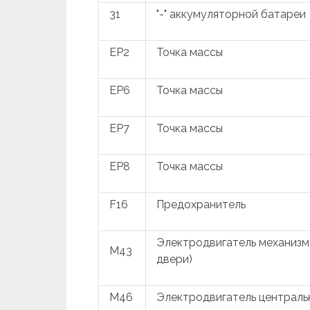
31
"-" аккумуляторной батареи
EP2
Точка массы
EP6
Точка массы
EP7
Точка массы
EP8
Точка массы
F16
Предохранитель
Электродвигатель механизма
M43
двери)
M46
Электродвигатель центральн