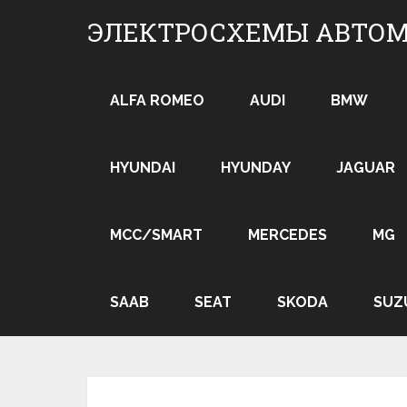
Skip
ЭЛЕКТРОСХЕМЫ АВТО
to
content
ALFA ROMEO
AUDI
BMW
HYUNDAI
HYUNDAY
JAGUAR
MCC/SMART
MERCEDES
MG
SAAB
SEAT
SKODA
SUZ