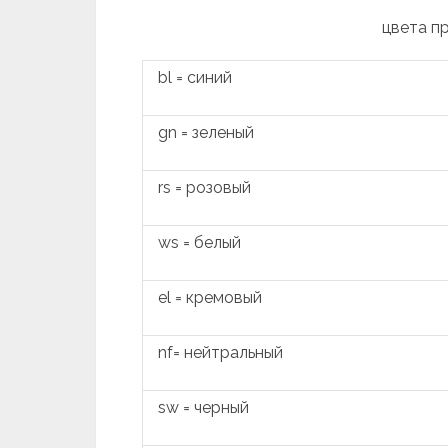
цвета п
bl = синий
gn = зеленый
rs = розовый
ws = белый
el = кремовый
nf= нейтральный
sw = черный