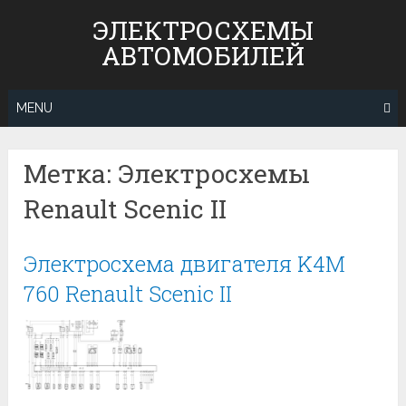
Skip
ЭЛЕКТРОСХЕМЫ
to
АВТОМОБИЛЕЙ
content
MENU
Метка:
Электросхемы
Renault Scenic II
Электросхема двигателя K4M
760 Renault Scenic II