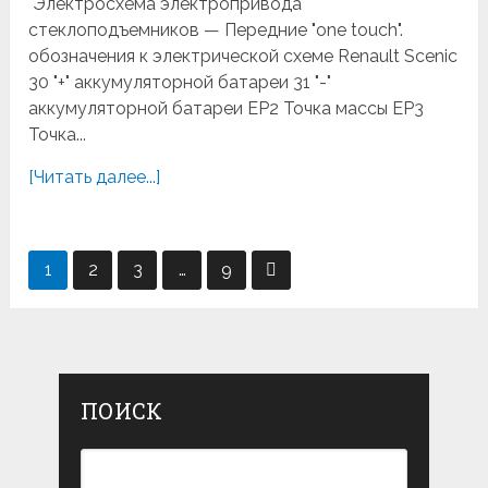
Электросхема электропривода
стеклоподъемников — Передние "one touch".
обозначения к электрической схеме Renault Scenic
30 "+" аккумуляторной батареи 31 "-"
аккумуляторной батареи EP2 Точка массы EP3
Точка...
[Читать далее...]
Навигация
1
2
3
…
9
по
записям
ПОИСК