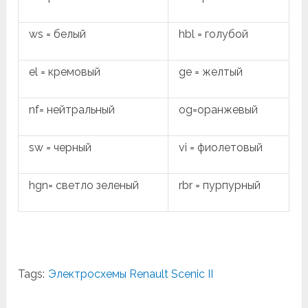
ws = белый
hbl = голубой
el = кремовый
ge = желтый
nf= нейтральный
og=оранжевый
sw = черный
vi = фиолетовый
hgn= светло зеленый
rbr = пурпурный
Tags:
Электросхемы Renault Scenic II