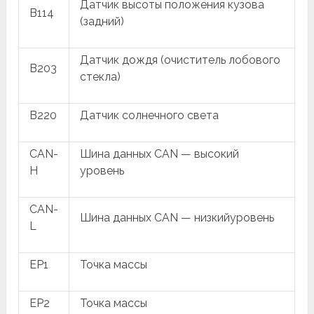
Датчик высоты положения кузова
B114
(задний)
Датчик дождя (очиститель лобового
B203
стекла)
B220
Датчик солнечного света
CAN-
Шина данных CAN — высокий
H
уровень
CAN-
Шина данных CAN — низкийуровень
L
EP1
Точка массы
EP2
Точка массы