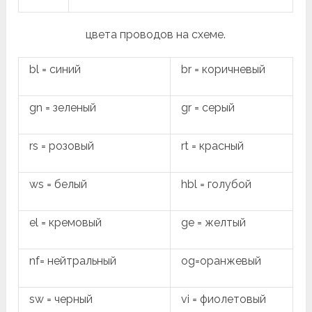
цвета проводов на схеме.
bl = синий
br = коричневый
gn = зеленый
gr = серый
rs = розовый
rt = красный
ws = белый
hbl = голубой
el = кремовый
ge = желтый
nf= нейтральный
og=оранжевый
sw = черный
vi = фиолетовый