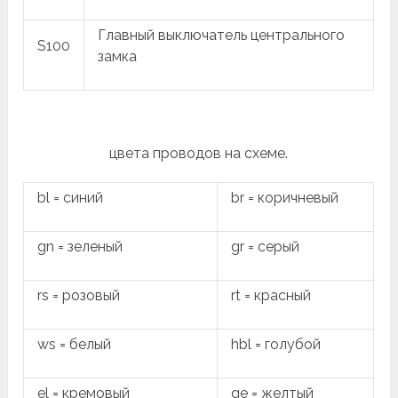
Главный выключатель центрального
S100
замка
цвета проводов на схеме.
bl = синий
br = коричневый
gn = зеленый
gr = серый
rs = розовый
rt = красный
ws = белый
hbl = голубой
el = кремовый
ge = желтый