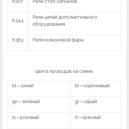
K167
Реле стоп-сигналов
Реле цепей дополнительного
K344
оборудования
K363
Реле ксеноновой фары
цвета проводов на схеме.
bl = синий
br = коричневый
gn = зеленый
gr = серый
rs = розовый
rt = красный