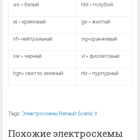
ws = белый
hbl = голубой
el = кремовый
ge = желтый
nf= нейтральный
og=оранжевый
sw = черный
vi = фиолетовый
hgn= светло зеленый
rbr = пурпурный
Tags:
Электросхемы Renault Scenic II
Похожие электросхемы