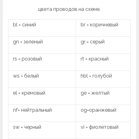
цвета проводов на схеме.
bl = синий
br = коричневый
gn = зеленый
gr = серый
rs = розовый
rt = красный
ws = белый
hbl = голубой
el = кремовый
ge = желтый
nf= нейтральный
og=оранжевый
sw = черный
vi = фиолетовый