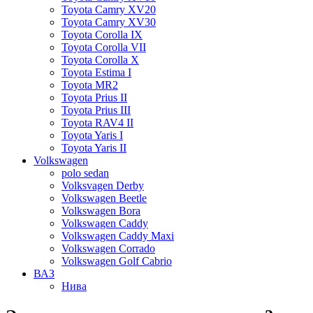
Toyota Camry XV20
Toyota Camry XV30
Toyota Corolla IX
Toyota Corolla VII
Toyota Corolla X
Toyota Estima I
Toyota MR2
Toyota Prius II
Toyota Prius III
Toyota RAV4 II
Toyota Yaris I
Toyota Yaris II
Volkswagen
polo sedan
Volksvagen Derby
Volkswagen Beetle
Volkswagen Bora
Volkswagen Caddy
Volkswagen Caddy Maxi
Volkswagen Corrado
Volkswagen Golf Cabrio
ВАЗ
Нива