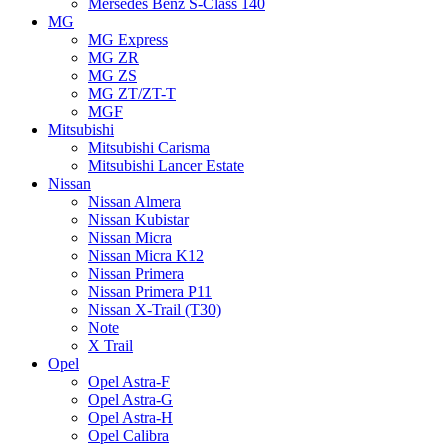
Mersedes Benz S-Class 140
MG
MG Express
MG ZR
MG ZS
MG ZT/ZT-T
MGF
Mitsubishi
Mitsubishi Carisma
Mitsubishi Lancer Estate
Nissan
Nissan Almera
Nissan Kubistar
Nissan Micra
Nissan Micra K12
Nissan Primera
Nissan Primera P11
Nissan X-Trail (T30)
Note
X Trail
Opel
Opel Astra-F
Opel Astra-G
Opel Astra-H
Opel Calibra