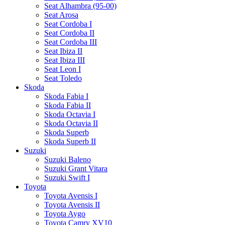
Seat Alhambra (95-00)
Seat Arosa
Seat Cordoba I
Seat Cordoba II
Seat Cordoba III
Seat Ibiza II
Seat Ibiza III
Seat Leon I
Seat Toledo
Skoda
Skoda Fabia I
Skoda Fabia II
Skoda Octavia I
Skoda Octavia II
Skoda Superb
Skoda Superb II
Suzuki
Suzuki Baleno
Suzuki Grant Vitara
Suzuki Swift I
Toyota
Toyota Avensis I
Toyota Avensis II
Toyota Aygo
Toyota Camry XV10