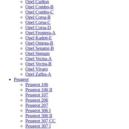
Opel Carlton
Opel Combo-B
Opel Combo-C
Opel Corsa-B
Opel Corsa-C
Opel Corsa-D
Opel Frontera-A
Opel Kadett-E
Opel Omega-B
Opel Senator-B
Opel Signum
Opel Vectra-A
Opel Vectra-B
Opel Vivaro
Opel Zafira-A
Peugeot
Peugeot 106
Peugeot 106 II
Peugeot 107
Peugeot 206
Peugeot 207
Peugeot 306 I
Peugeot 306 II
Peugeot 307 CC
Peugeot 307 I