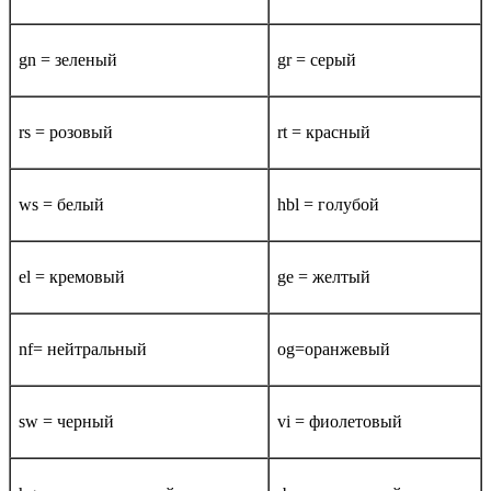
gn = зеленый
gr = серый
rs = розовый
rt = красный
ws = белый
hbl = голубой
el = кремовый
ge = желтый
nf= нейтральный
og=оранжевый
sw = черный
vi = фиолетовый