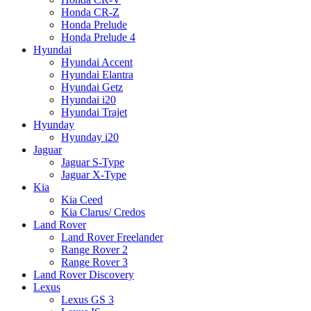
Honda CR-Z
Honda Prelude
Honda Prelude 4
Hyundai
Hyundai Accent
Hyundai Elantra
Hyundai Getz
Hyundai i20
Hyundai Trajet
Hyunday
Hyunday i20
Jaguar
Jaguar S-Type
Jaguar X-Type
Kia
Kia Ceed
Kia Clarus/ Credos
Land Rover
Land Rover Freelander
Range Rover 2
Range Rover 3
Land Rover Discovery
Lexus
Lexus GS 3