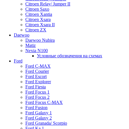
Citroen Relay/ Jumper II
Citroen Saxo
Citroen Xantia
Citroen Xsara
Citroen Xsara II
Citroen ZX
Daewoo
Daewoo Nubira
Matiz
Nexia N100
Условные обозначения на схемах
Ford
Ford C-MAX
Ford Courier
Ford Escort
Ford Explorer
Ford Fiesta
Ford Focus 1
Ford Focus 2
Ford Focus C-MAX
Ford Fusion
Ford Galaxy 1
Ford Galaxy 2
Ford Granada/ Scorpio
Ford Ka 1