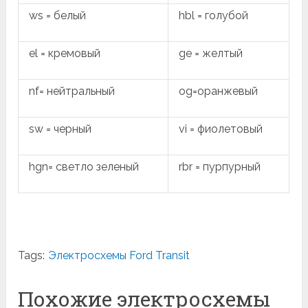
ws = белый
hbl = голубой
el = кремовый
ge = желтый
nf= нейтральный
og=оранжевый
sw = черный
vi = фиолетовый
hgn= светло зеленый
rbr = пурпурный
Tags:
Электросхемы Ford Transit
Похожие электросхемы