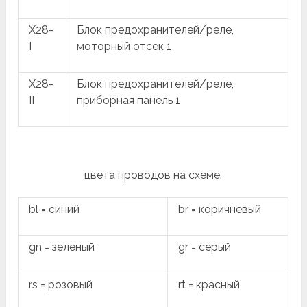
X28-
Блок предохранителей/реле,
I
моторный отсек 1
X28-
Блок предохранителей/реле,
II
приборная панель 1
цвета проводов на схеме.
bl = синий
br = коричневый
gn = зеленый
gr = серый
rs = розовый
rt = красный