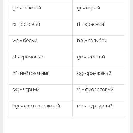
gn = зеленый
gr = серый
rs = розовый
rt = красный
ws = белый
hbl = голубой
el = кремовый
ge = желтый
nf= нейтральный
og=оранжевый
sw = черный
vi = фиолетовый
hgn= светло зеленый
rbr = пурпурный