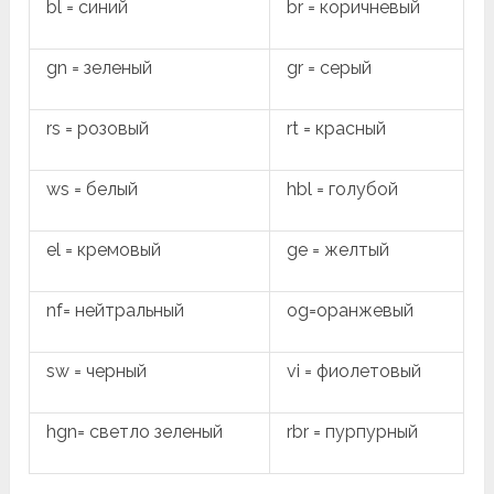
bl = синий
br = коричневый
gn = зеленый
gr = серый
rs = розовый
rt = красный
ws = белый
hbl = голубой
el = кремовый
ge = желтый
nf= нейтральный
og=оранжевый
sw = черный
vi = фиолетовый
hgn= светло зеленый
rbr = пурпурный