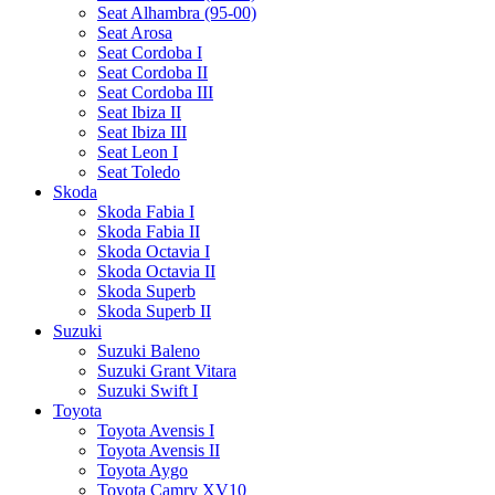
Seat Alhambra (95-00)
Seat Arosa
Seat Cordoba I
Seat Cordoba II
Seat Cordoba III
Seat Ibiza II
Seat Ibiza III
Seat Leon I
Seat Toledo
Skoda
Skoda Fabia I
Skoda Fabia II
Skoda Octavia I
Skoda Octavia II
Skoda Superb
Skoda Superb II
Suzuki
Suzuki Baleno
Suzuki Grant Vitara
Suzuki Swift I
Toyota
Toyota Avensis I
Toyota Avensis II
Toyota Aygo
Toyota Camry XV10