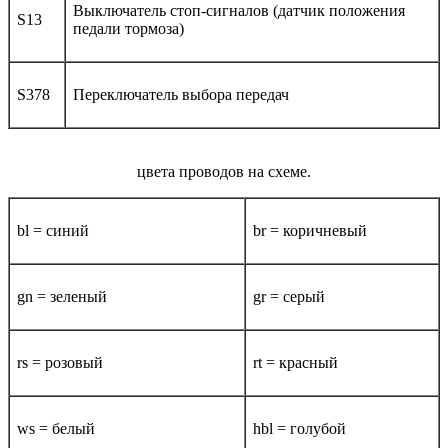
Выключатель стоп-сигналов (датчик положения
S13
педали тормоза)
S378
Переключатель выбора передач
цвета проводов на схеме.
bl = синий
br = коричневый
gn = зеленый
gr = серый
rs = розовый
rt = красный
ws = белый
hbl = голубой