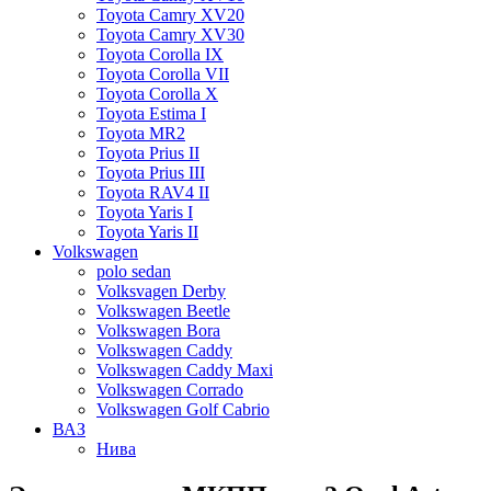
Toyota Camry XV20
Toyota Camry XV30
Toyota Corolla IX
Toyota Corolla VII
Toyota Corolla X
Toyota Estima I
Toyota MR2
Toyota Prius II
Toyota Prius III
Toyota RAV4 II
Toyota Yaris I
Toyota Yaris II
Volkswagen
polo sedan
Volksvagen Derby
Volkswagen Beetle
Volkswagen Bora
Volkswagen Caddy
Volkswagen Caddy Maxi
Volkswagen Corrado
Volkswagen Golf Cabrio
ВАЗ
Нива