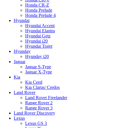
Honda CR-Z
Honda Prelude
Honda Prelude 4
Hyundai
Hyundai Accent
Hyundai Elantra
Hyundai Getz
Hyundai i20
Hyundai Trajet
Hyunday
Hyunday i20
Jaguar
Jaguar S-Type
Jaguar X-Type
Kia
Kia Ceed
Kia Clarus/ Credos
Land Rover
Land Rover Freelander
Range Rover 2
Range Rover 3
Land Rover Discovery
Lexus
Lexus GS 3