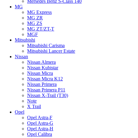
Mersedes Benz S-Class 140
MG
MG Express
MG ZR
MG ZS
MG ZT/ZT-T
MGF
Mitsubishi
Mitsubishi Carisma
Mitsubishi Lancer Estate
Nissan
Nissan Almera
Nissan Kubistar
Nissan Micra
Nissan Micra K12
Nissan Primera
Nissan Primera P11
Nissan X-Trail (T30)
Note
X Trail
Opel
Opel Astra-F
Opel Astra-G
Opel Astra-H
Opel Calibra