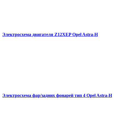
Электросхема двигателя Z12XEP Opel Astra-H
Электросхема фар/задних фонарей тип 4 Opel Astra-H