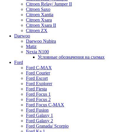
Citroen Relay/ Jumper II
Citroen Saxo
Citroen Xantia
Citroen Xsara
Citroen Xsara II
Citroen ZX
Daewoo
Daewoo Nubira
Matiz
Nexia N100
Условные обозначения на схемах
Ford
Ford C-MAX
Ford Courier
Ford Escort
Ford Explorer
Ford Fiesta
Ford Focus 1
Ford Focus 2
Ford Focus C-MAX
Ford Fusion
Ford Galaxy 1
Ford Galaxy 2
Ford Granada/ Scorpio
Ford Ka 1