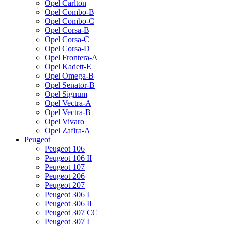
Opel Carlton
Opel Combo-B
Opel Combo-C
Opel Corsa-B
Opel Corsa-C
Opel Corsa-D
Opel Frontera-A
Opel Kadett-E
Opel Omega-B
Opel Senator-B
Opel Signum
Opel Vectra-A
Opel Vectra-B
Opel Vivaro
Opel Zafira-A
Peugeot
Peugeot 106
Peugeot 106 II
Peugeot 107
Peugeot 206
Peugeot 207
Peugeot 306 I
Peugeot 306 II
Peugeot 307 CC
Peugeot 307 I