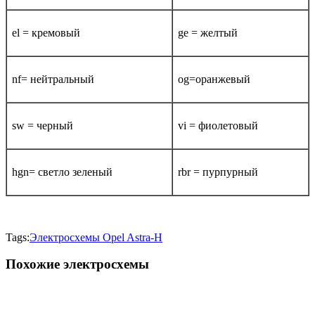
el = кремовый
ge = желтый
nf= нейтральный
og=оранжевый
sw = черный
vi = фиолетовый
hgn= светло зеленый
rbr = пурпурный
Tags:
Электросхемы Opel Astra-H
Похожие электросхемы