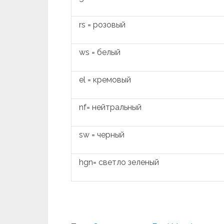
rs = розовый
ws = белый
el = кремовый
nf= нейтральный
sw = черный
hgn= светло зеленый