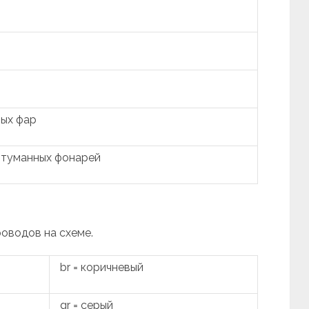
ых фар
отуманных фонарей
роводов на схеме.
br = коричневый
gr = серый