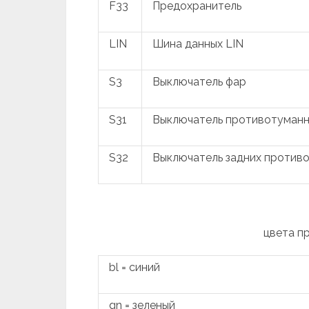
F33
Предохранитель
LIN
Шина данных LIN
S3
Выключатель фар
S31
Выключатель противотуманн
S32
Выключатель задних против
цвета п
bl = синий
gn = зеленый