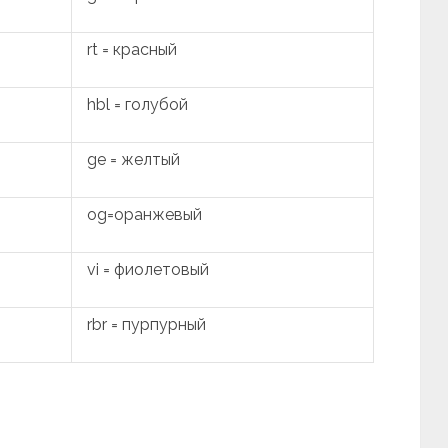
rt = красный
hbl = голубой
ge = желтый
og=оранжевый
vi = фиолетовый
rbr = пурпурный