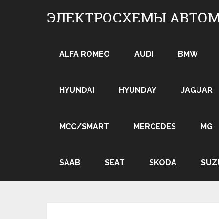
Skip
ЭЛЕКТРОСХЕМЫ АВТО
to
content
ALFA ROMEO
AUDI
BMW
HYUNDAI
HYUNDAY
JAGUAR
MCC/SMART
MERCEDES
MG
SAAB
SEAT
SKODA
SUZ