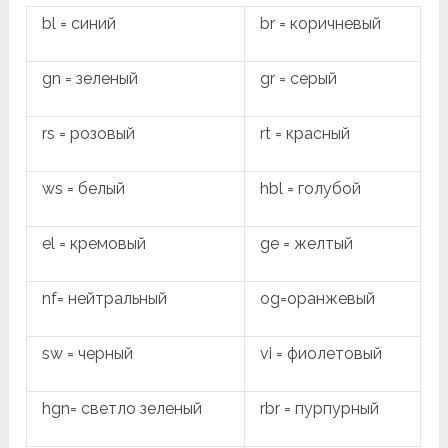
bl = синий
br = коричневый
gn = зеленый
gr = серый
rs = розовый
rt = красный
ws = белый
hbl = голубой
el = кремовый
ge = желтый
nf= нейтральный
og=оранжевый
sw = черный
vi = фиолетовый
hgn= светло зеленый
rbr = пурпурный