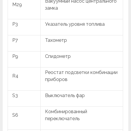
Вакуумный насос центрального
M29
замка
P3
Указатель уровня топлива
P7
Тахометр
P9
Спидометр
Реостат подсветки комбинации
R4
приборов
S3
Выключатель фар
Комбинированный
S6
переключатель