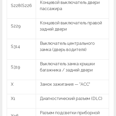
Концевой выключатель двери
S228(S226
пассажира
Концевой выключатель правой
S229
задней двери
Выключатель центрального
S314
замка (дверь водителя)
Выключатель замка крышки
S319
багажника / задней двери
X
Замок зажигания — "ACC"
X1
Диагностический разъем (DLC)
Разъем подсветки приборной
X96