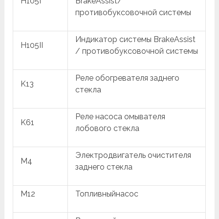
H105I
BrakeAssist/
противобуксовочной системы
Индикатор системы BrakeAssist
H105II
/ противобуксовочной системы
Реле обогревателя заднего
K13
стекла
Реле насоса омывателя
K61
лобового стекла
Электродвигатель очистителя
M4
заднего стекла
M12
Топливныйнасос