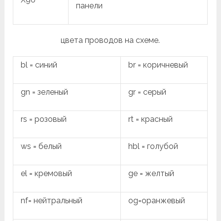
панели
цвета проводов на схеме.
bl = синий
br = коричневый
gn = зеленый
gr = серый
rs = розовый
rt = красный
ws = белый
hbl = голубой
el = кремовый
ge = желтый
nf= нейтральный
og=оранжевый