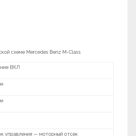
ской схеме Mercedes Benz M-Class
ание ВКЛ
еи
еи
к управления — моторный отсек