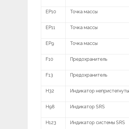
EP10
Точка массы
EP11
Точка массы
EP9
Точка массы
F10
Предохранитель
F13
Предохранитель
H32
Индикатор непристегнуты
H98
Индикатор SRS
H123
Индикатор системы SRS