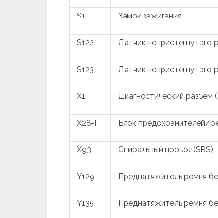
S1
Замок зажигания
S122
Датчик непристегнутого 
S123
Датчик непристегнутого 
X1
Диагностический разъем 
X28-I
Блок предохранителей/р
X93
Спиральный провод(SRS)
Y129
Преднатяжитель ремня б
Y135
Преднатяжитель ремня бе