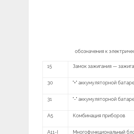
обозначения к электриче
15
Замок зажигания — зажиг
30
"+" аккумуляторной батар
31
"-" аккумуляторной батар
A5
Комбинация приборов
A11-I
Многофункциональный бло