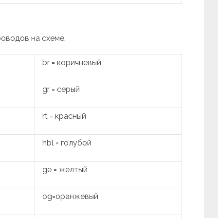
роводов на схеме.
br = коричневый
gr = серый
rt = красный
hbl = голубой
ge = желтый
og=оранжевый