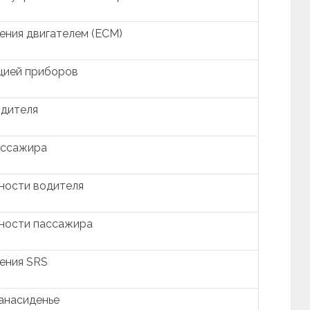
ения двигателем (ECM)
цией приборов
одителя
ассажира
ности водителя
сности пассажира
ения SRS
анасиденье