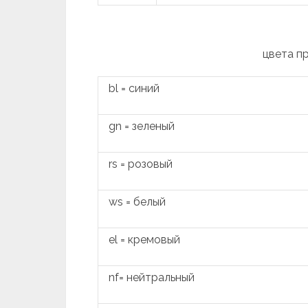
цвета п
bl = синий
gn = зеленый
rs = розовый
ws = белый
el = кремовый
nf= нейтральный