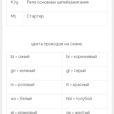
K79
Реле основных цепейзажигания
M1
Стартер
цвета проводов на схеме.
bl = синий
br = коричневый
gn = зеленый
gr = серый
rs = розовый
rt = красный
ws = белый
hbl = голубой
el = кремовый
ge = желтый