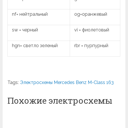
nf= нейтральный
og=оранжевый
sw = черный
vi = фиолетовый
hgn= светло зеленый
rbr = пурпурный
Tags:
Электросхемы Mercedes Benz M-Class 163
Похожие электросхемы