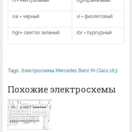
nf= нейтральный
og=оранжевый
sw = черный
vi = фиолетовый
hgn= светло зеленый
rbr = пурпурный
Tags:
Электросхемы Mercedes Benz M-Class 163
Похожие электросхемы