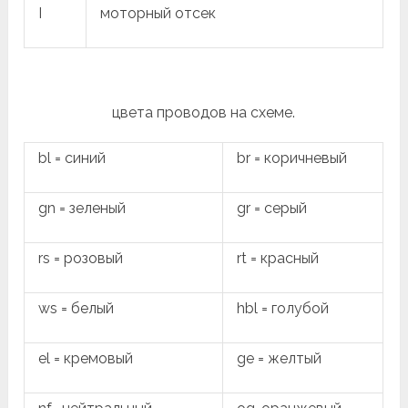
I
моторный отсек
цвета проводов на схеме.
bl = синий
br = коричневый
gn = зеленый
gr = серый
rs = розовый
rt = красный
ws = белый
hbl = голубой
el = кремовый
ge = желтый