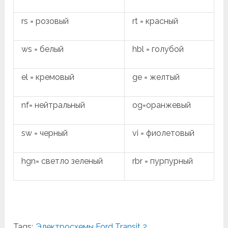
rs = розовый
rt = красный
ws = белый
hbl = голубой
el = кремовый
ge = желтый
nf= нейтральный
og=оранжевый
sw = черный
vi = фиолетовый
hgn= светло зеленый
rbr = пурпурный
Tags:
Электросхемы Ford Transit 2