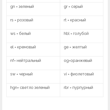
gn = зеленый
gr = серый
rs = розовый
rt = красный
ws = белый
hbl = голубой
el = кремовый
ge = желтый
nf= нейтральный
og=оранжевый
sw = черный
vi = фиолетовый
hgn= светло зеленый
rbr = пурпурный