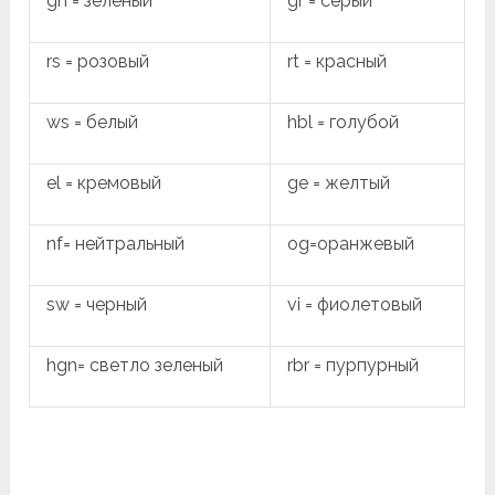
gn = зеленый
gr = серый
rs = розовый
rt = красный
ws = белый
hbl = голубой
el = кремовый
ge = желтый
nf= нейтральный
og=оранжевый
sw = черный
vi = фиолетовый
hgn= светло зеленый
rbr = пурпурный