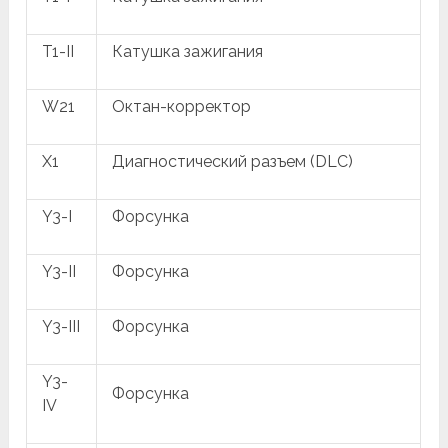
T1-II
Катушка зажигания
W21
Октан-корректор
X1
Диагностический разъем (DLC)
Y3-I
Форсунка
Y3-II
Форсунка
Y3-III
Форсунка
Y3-
Форсунка
IV