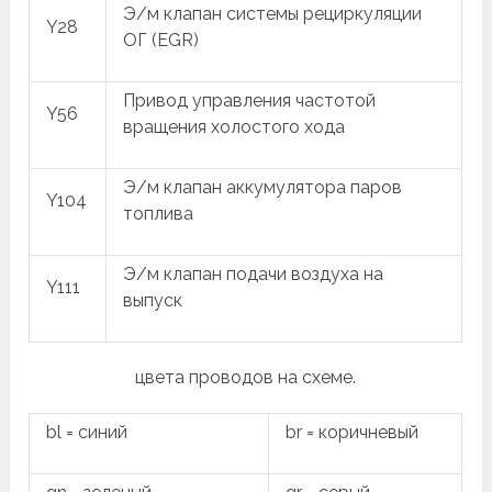
Э/м клапан системы рециркуляции
Y28
ОГ (EGR)
Привод управления частотой
Y56
вращения холостого хода
Э/м клапан аккумулятора паров
Y104
топлива
Э/м клапан подачи воздуха на
Y111
выпуск
цвета проводов на схеме.
bl = синий
br = коричневый