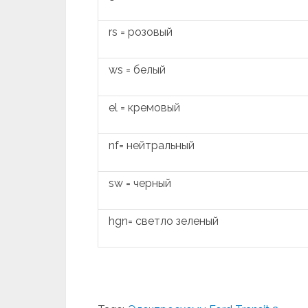
rs = розовый
ws = белый
el = кремовый
nf= нейтральный
sw = черный
hgn= светло зеленый