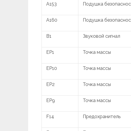
A153
Подушка безопаснос
A160
Подушка безопаснос
B1
Звуковой сигнал
EP1
Точка массы
EP10
Точка массы
EP2
Точка массы
EP9
Точка массы
F14
Предохранитель