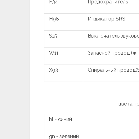
F34
Предохранитель
H98
Индикатор SRS
S15
Выключатель звуково
W11
Запасной провод (жг
X93
Спиральный провод(
цвета п
bl = синий
gn = зеленый