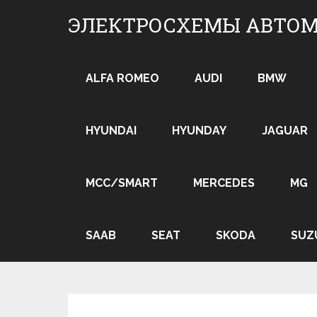
Skip
ЭЛЕКТРОСХЕМЫ АВТО
to
content
ALFA ROMEO
AUDI
BMW
HYUNDAI
HYUNDAY
JAGUAR
MCC/SMART
MERCEDES
MG
SAAB
SEAT
SKODA
SUZ