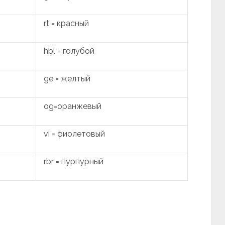
rt = красный
hbl = голубой
ge = желтый
og=оранжевый
vi = фиолетовый
rbr = пурпурный