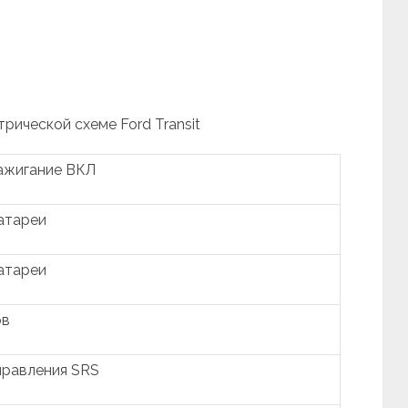
трической схеме Ford Transit
зажигание ВКЛ
батареи
батареи
ов
правления SRS