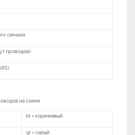
го сигнала
ут проводов)
SRS)
роводов на схеме.
br = коричневый
gr = серый